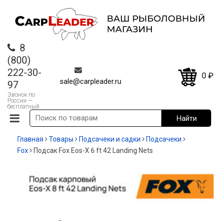
8
(800)
222-30-
0
₽
sale@carpleader.ru
97
Звонок по
России —
бесплатный
Главная
Товары
Подсачеки и садки
Подсачеки
Fox
Подсак Fox Eos-X 6 ft 42 Landing Nets