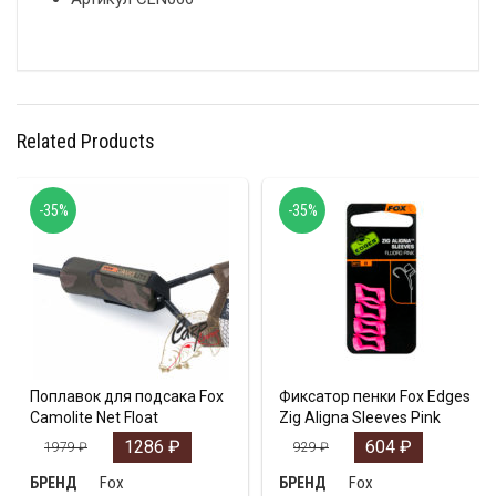
Related Products
-35%
-35%
Поплавок для подсака Fox
Фиксатор пенки Fox Edges
Camolite Net Float
Zig Aligna Sleeves Pink
1286
₽
604
₽
1979
₽
929
₽
Fox
Fox
БРЕНД
БРЕНД