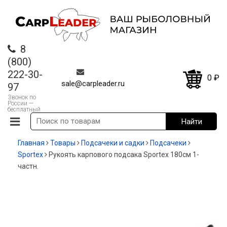
8
(800)
222-30-
0
₽
sale@carpleader.ru
97
Звонок по
России —
бесплатный
Главная
Товары
Подсачеки и садки
Подсачеки
Sportex
Рукоять карпового подсака Sportex 180см 1-
частн.