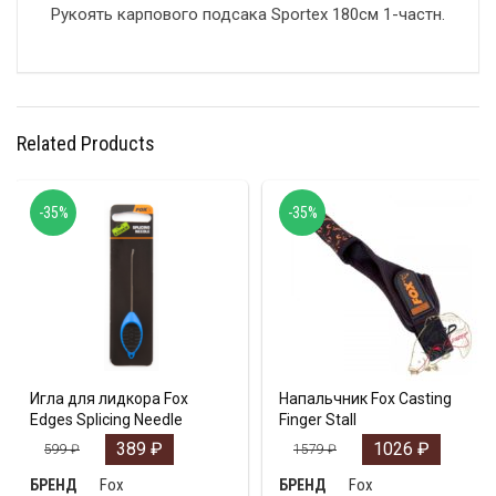
Рукоять карпового подсака Sportex 180см 1-частн.
Related Products
-35%
-35%
Игла для лидкора Fox
Напальчник Fox Casting
Edges Splicing Needle
Finger Stall
389
₽
1026
₽
599
₽
1579
₽
Fox
Fox
БРЕНД
БРЕНД