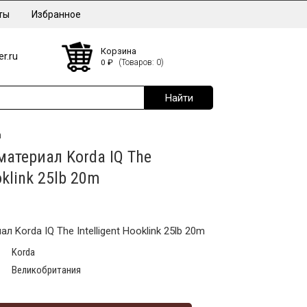
ты
Избранное
Корзина
r.ru
0
₽
(Товаров: 0)
m
атериал Korda IQ The
oklink 25lb 20m
 Korda IQ The Intelligent Hooklink 25lb 20m
Korda
Великобритания