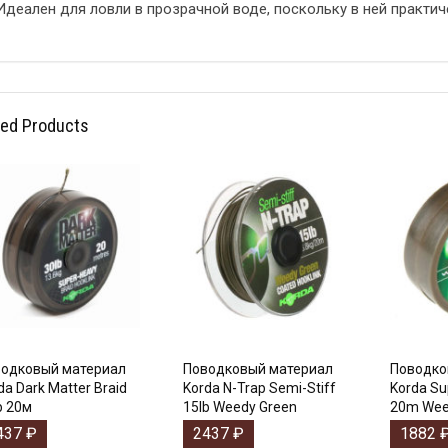
Идеален для ловли в прозрачной воде, поскольку в ней практич
ted Products
одковый материал
Поводковый материал
Поводко
da Dark Matter Braid
Korda N-Trap Semi-Stiff
Korda Su
b 20м
15lb Weedy Green
20m Wee
437
₽
2437
₽
1882