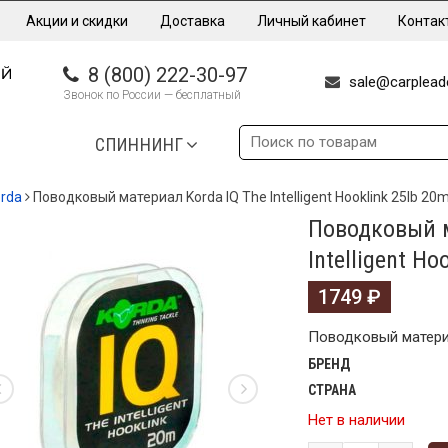
Акции и скидки
Доставка
Личный кабинет
Контак
8 (800) 222-30-97
sale@carpleade
Звонок по России — бесплатный
СПИННИНГ
rda
Поводковый материал Korda IQ The Intelligent Hooklink 25lb 20
Поводковый м
Intelligent Ho
1749
₽
Поводковый материал
БРЕНД
СТРАНА
Нет в наличии