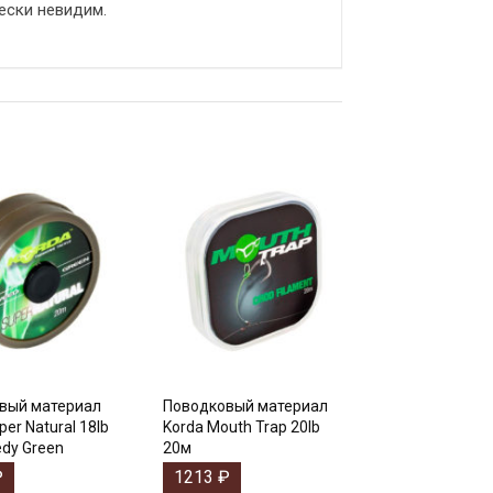
ески невидим.
вый материал
Поводковый материал
per Natural 18lb
Korda Mouth Trap 20lb
dy Green
20м
₽
1213
₽