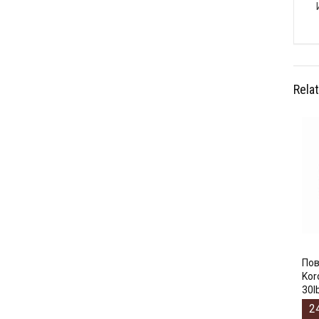
Rela
Пов
Kor
30l
2