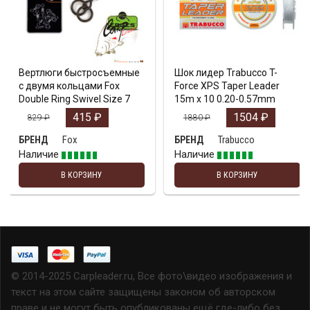
Вертлюги быстросъемные
Шок лидер Trabucco T-
с двумя кольцами Fox
Force XPS Taper Leader
Double Ring Swivel Size 7
15m x 10 0.20-0.57mm
415
₽
1504
₽
829
₽
1880
₽
Fox
Trabucco
БРЕНД
БРЕНД
Наличие
Наличие
В КОРЗИНУ
В КОРЗИНУ
© 2014-2025 Carpleader.ru, Все фото\видео изображения и
текст на этом сайте защищены законом об авторском
праве и не могут быть опубликованы ещё где-либо без