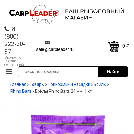
8
(800)
222-30-
0
₽
sale@carpleader.ru
97
Звонок по
России —
бесплатный
Главная
Товары
Прикормки и насадки
Бойлы
Rhino Baits
Бойлы Rhino Baits 24 мм. 1 кг.