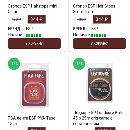
Стопор ESP Hairstops mini
Стопор ESP Hair Stops
Clear
Small 6mm
344
₽
344
₽
430
₽
430
₽
ESP
ESP
БРЕНД
БРЕНД
Наличие
Наличие
В КОРЗИНУ
В КОРЗИНУ
-13%
-13%
Ледкор ESP Leadcore Bulk
ПВА лента ESP PVA Tape
45lb 25m orig camo с
15 m
сердечником