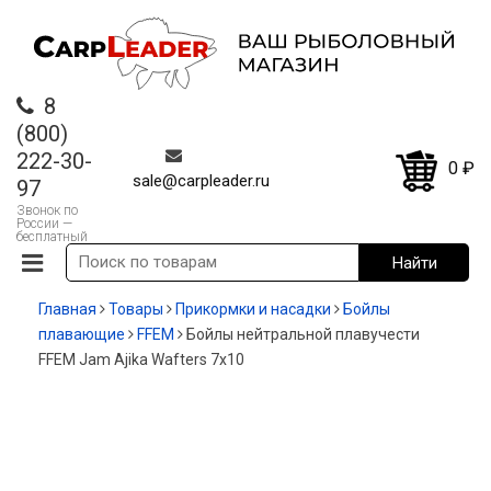
8
(800)
222-30-
0
₽
sale@carpleader.ru
97
Звонок по
России —
бесплатный
Главная
Товары
Прикормки и насадки
Бойлы
плавающие
FFEM
Бойлы нейтральной плавучести
FFEM Jam Ajika Wafters 7x10