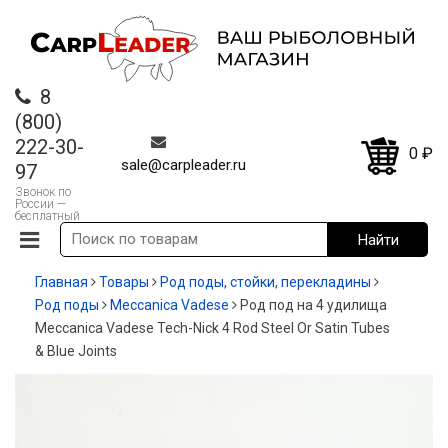
8
(800)
222-30-
0
₽
sale@carpleader.ru
97
Звонок по
России —
бесплатный
Главная
Товары
Род поды, стойки, перекладины
Род поды
Meccanica Vadese
Род под на 4 удилища
Meccanica Vadese Tech-Nick 4 Rod Steel Or Satin Tubes
& Blue Joints