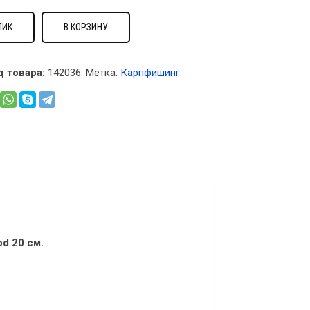
ЛИК
В КОРЗИНУ
д товара:
142036
.
Метка:
Карпфишинг
.
d 20 см.