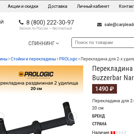
Акции и скидки
Доставка
Личный кабинет
Контак
8 (800) 222-30-97
sale@carpleade
Звонок по России — бесплатный
СПИННИНГ
дины
Стойки и перекладины
PROLogic
Перекладина для 2-х удили
Перекладина 
Buzzerbar Nar
1490
₽
Перекладина для 2-
20 см.
БРЕНД
СТРАНА
Наличие