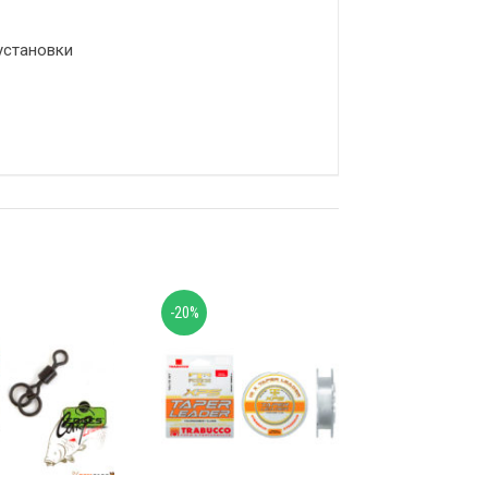
установки
-20%