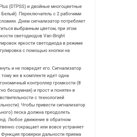
Plus (DTPSS) и двойные многоцветные
 Белый). Переключатель с 2 рабочими
словиях. Днем сигнализатор потребляет
етиться выбранным цветом, при этом
кости светодиодов Vari-Bright
улировок яркости светодиода в режиме
регулировка с помощью кнопки на
уть и не повредят его. Сигнализатор
 тому же в комплекте идет одна
ргономичный контроллер громкости (8
но бесшумная) и прост и понятен в
вствительности с технологией
льности). Чтобы привести сигнализатор
ьного) леска должна преодолеть
кунд. Любое движение в обратном
ственно сокращает или вовсе устраняет
 Функция проверки дальности приема