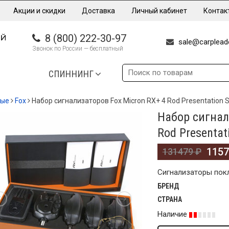
Акции и скидки
Доставка
Личный кабинет
Контак
8 (800) 222-30-97
sale@carpleade
Звонок по России — бесплатный
СПИННИНГ
ные
Fox
Набор сигнализаторов Fox Micron RX+ 4 Rod Presentation 
Набор сигнал
%
Rod Presentat
115
131479
₽
Сигнализаторы покле
БРЕНД
СТРАНА
Наличие