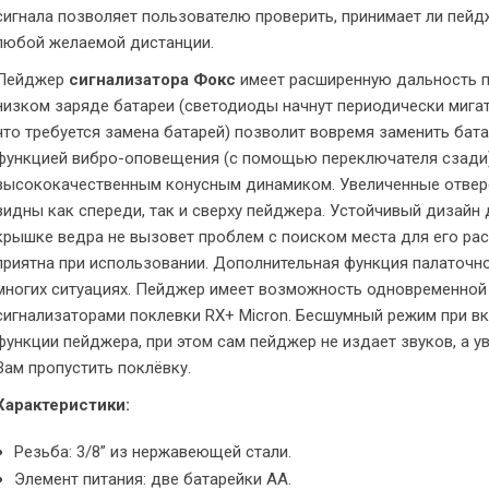
сигнала позволяет пользователю проверить, принимает ли пейд
любой желаемой дистанции.
Пейджер
сигнализатора Фокс
имеет расширенную дальность п
низком заряде батареи (светодиоды начнут периодически мигат
что требуется замена батарей) позволит вовремя заменить бат
функцией вибро-оповещения (с помощью переключателя сзади),
высококачественным конусным динамиком. Увеличенные отвер
видны как спереди, так и сверху пейджера. Устойчивый дизайн
крышке ведра не вызовет проблем с поиском места для его ра
приятна при использовании. Дополнительная функция палаточно
многих ситуациях. Пейджер имеет возможность одновременной
сигнализаторами поклевки RX+ Micron. Бесшумный режим при в
функции пейджера, при этом сам пейджер не издает звуков, а у
Вам пропустить поклёвку.
Характеристики:
Резьба: 3/8” из нержавеющей стали.
Элемент питания: две батарейки АА.