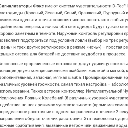
Сигнализаторы Фокс
имеют систему чувствительности D-Tec™ 
светодиоды (Красный, Зеленый, Синий, Оранжевый, Пурпурный и
режимами «день» и «ночь» позволят использовать их в любых у
крайне мало энергии, а ночью оба светодиода будут тускло св
хорошо заметным в темноте. Наружный контроль регулировки яр
позволяет подстроиться под условия ловли (выбор из трех рег
«день» и трех других регулировок в режиме «ночь») – простая 
крышке отсека для батарей не доставит неудобств в процессе.
Безопасные прорезиненные вставки не дадут удилищу соскользн
оснащен двумя компрессионными шайбами: жесткой и мягкой, к
дополнительная, запасная, мягкая шайба. Промаркированный э
различных уровней громкости, самая тихая настройка – абсолют
использовании. Также встроен контроллер Интеллектуальной Чу
Исключения Ложных Колебаний (8 различных уровней чувствите
в действие во всех режимах чувствительности (кроме максимал
определенное расстояние в одном направлении в течение 2 се
направлении обнулит счетчик расстояния. Эта технология суще
ложные срабатывания, вызванные ветром или движением воды.