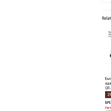
Rela
Бы
ада
QR 
2
БР
Нет