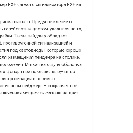
жер RX+ сигнал с сигнализатора RX+ на
риема сигнала. Предупреждение о
ь голубоватым цветом, указывая на то,
арейки. Также пейджер обладает
 противоугонной сигнализацией и
стия под светодиоды, которые хорошо
 для размещения пейджера на столике/
сположения. Мягкая на ощупь оболочка
го фонаря при поклевке выручит во
 синхронизации с восемью
ключенном пейджере – сохраняет все
величенная мощность сигнала не даст