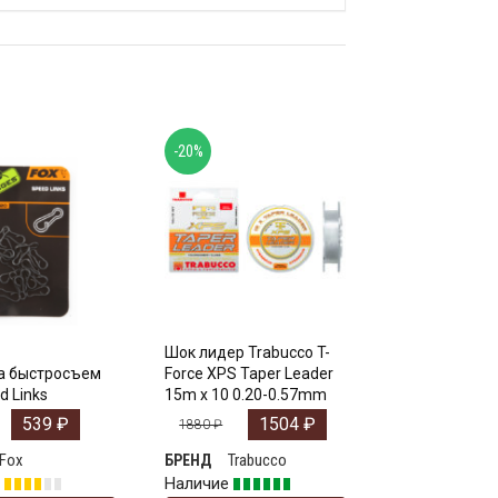
-20%
Шок лидер Trabucco T-
а быстросъем
Force XPS Taper Leader
d Links
15m x 10 0.20-0.57mm
539
₽
1504
₽
1880
₽
Fox
Trabucco
БРЕНД
е
Наличие