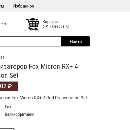
ты
Избранное
Корзина
r.ru
0
₽
(Товаров: 0)
Set
изаторов Fox Micron RX+ 4
ion Set
702
₽
вки Fox Micron RX+ 4 Rod Presentation Set
Fox
Великобритания