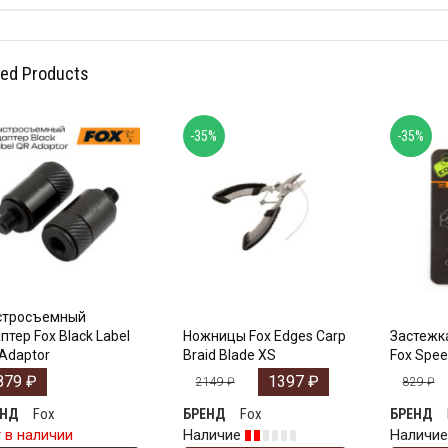
ted Products
-35%
-35%
стросъемный
птер Fox Black Label
Ножницы Fox Edges Carp
Застежк
Adaptor
Braid Blade XS
Fox Spee
879
₽
1397
₽
2149
₽
829
₽
Fox
Fox
ЕНД
БРЕНД
БРЕНД
 в наличии
Наличие
Наличи