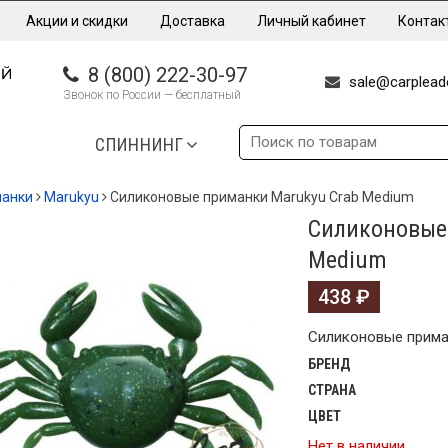
Акции и скидки
Доставка
Личный кабинет
Контак
8 (800) 222-30-97
sale@carpleade
Звонок по России — бесплатный
СПИННИНГ
манки
Marukyu
Силиконовые приманки Marukyu Crab Medium
Силиконовые
Medium
438
₽
Силиконовые прима
БРЕНД
СТРАНА
ЦВЕТ
Нет в наличии