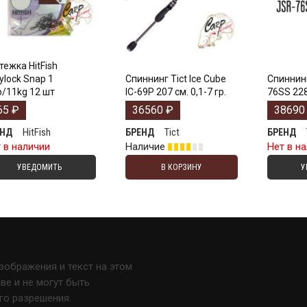
тежка HitFish
ylock Snap 1
Спиннинг Tict Ice Cube
Спиннинг
b/11kg 12 шт
IC-69P 207 см. 0,1-7 гр.
76SS 228 
65
₽
36560
₽
3869
HitFish
Tict
ЕНД
БРЕНД
БРЕНД
 в наличии
Наличие
Нет в н
УВЕДОМИТЬ
В КОРЗИНУ
У
изображения и текст на этом
е и не могут быть
го разрешения.