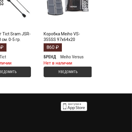
 Tict Sram JSR-
Коробка Meiho VS-
см. 0-5 гр.
355SS 97х64х20
0
₽
860
₽
Tict
Meiho Versus
БРЕНД
аличии
Нет в наличии
ВЕДОМИТЬ
УВЕДОМИТЬ