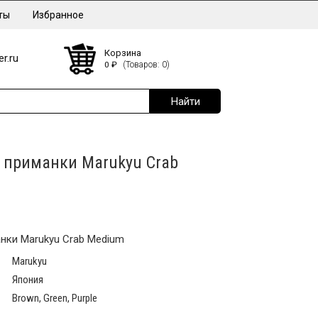
ты
Избранное
Корзина
r.ru
0
₽
(Товаров: 0)
 приманки Marukyu Crab
нки Marukyu Crab Medium
Marukyu
Япония
Brown, Green, Purple