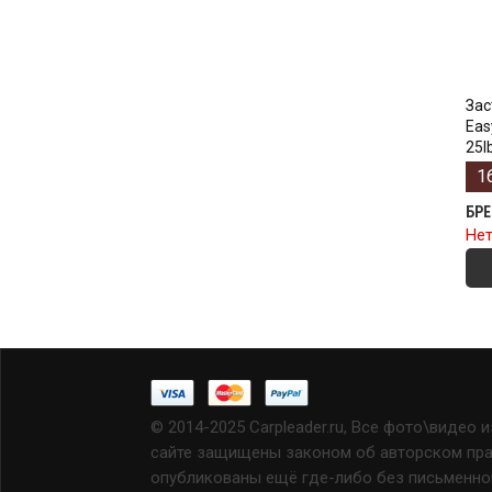
Зас
Eas
25l
1
БР
Нет
© 2014-2025 Carpleader.ru, Все фото\видео 
сайте защищены законом об авторском прав
опубликованы ещё где-либо без письменно