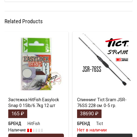
Related Products
Застежка HitFish Easylock
Спиннинг Tict Sram JSR-
Snap 0 15lb/6.7kg 12 шт
76SS 228 см. 0-5 гр.
165
₽
38690
₽
HitFish
Tict
БРЕНД
БРЕНД
Наличие
Нет в наличии