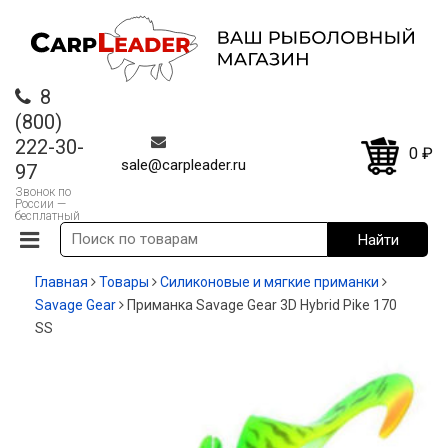
8
(800)
222-30-
0
₽
sale@carpleader.ru
97
Звонок по
России —
бесплатный
Главная
Товары
Силиконовые и мягкие приманки
Savage Gear
Приманка Savage Gear 3D Hybrid Pike 170
SS