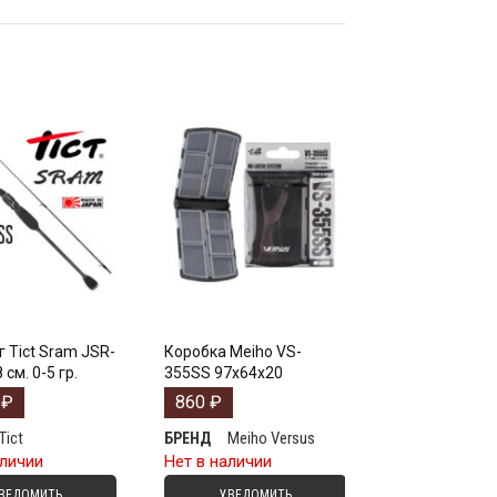
 Tict Sram JSR-
Коробка Meiho VS-
см. 0-5 гр.
355SS 97х64х20
0
₽
860
₽
Tict
Meiho Versus
БРЕНД
аличии
Нет в наличии
ВЕДОМИТЬ
УВЕДОМИТЬ