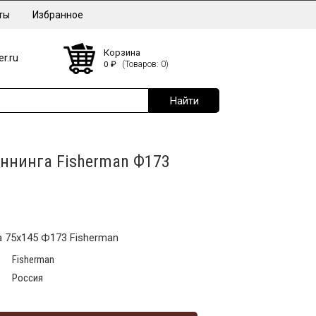
ты
Избранное
Корзина
r.ru
0
₽
(Товаров: 0)
иннинга Fisherman Ф173
а 75х145 Ф173 Fisherman
Fisherman
Россия