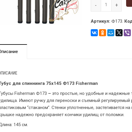
Артикул:
Ф173.
Код
Описание
ОПИСАНИЕ
Тубус для спиннинга 75х145 Ф173 Fisherman
Тубусы Fisherman Ф173
–
это простые, но удобные и надежные
удилища. Имеют ручку для переноски и съемный регулируемый
пластиковым “стаканом”. Стенки уплотненные, застегивается на
крышке надежно предохраняет кончики удилищ от поломки.
Длина: 145 см.