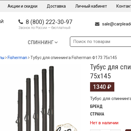
Акции и скидки
Доставка
Личный кабинет
Контак
8 (800) 222-30-97
sale@carpleade
Звонок по России — бесплатный
СПИННИНГ
лы
Fisherman
Тубус для спиннинга Fisherman Ф173 75х145
Тубус для сп
75х145
1340
₽
Тубус для спиннинг
БРЕНД
СТРАНА
Нет в наличии