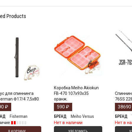
ted Products
Коробка Meiho Akiokun
ус для спиннинга
FB-470 107x93x35
Спиннинг
herman Ф17/4 7,5х80
оранж.
76SS 228 
90
₽
590
₽
3869
Fisherman
Meiho Versus
ЕНД
БРЕНД
БРЕНД
личие
Нет в наличии
Нет в н
В КОРЗИНУ
УВЕДОМИТЬ
У