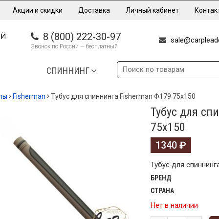
Акции и скидки
Доставка
Личный кабинет
Контак
8 (800) 222-30-97
sale@carpleade
Звонок по России — бесплатный
СПИННИНГ
лы
Fisherman
Тубус для спиннинга Fisherman Ф179 75х150
Тубус для сп
75х150
1340
₽
Тубус для спиннинг
БРЕНД
СТРАНА
Нет в наличии