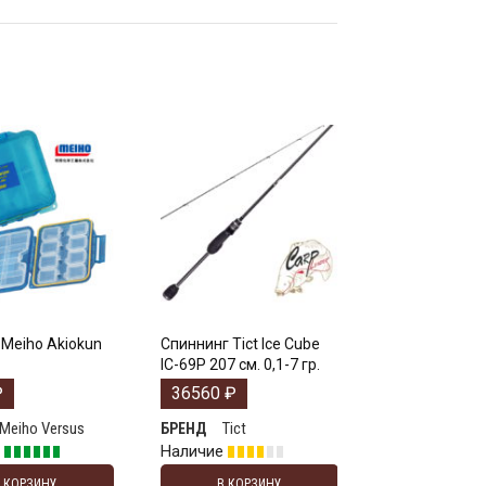
Meiho Akiokun
Спиннинг Tict Ice Cube
IC-69P 207 см. 0,1-7 гр.
₽
36560
₽
Meiho Versus
Tict
БРЕНД
е
Наличие
В КОРЗИНУ
В КОРЗИНУ