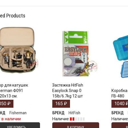
ted Products
р для катушек
Застежка HitFish
herman Ф091
Easylock Snap 0
Коробка 
20х13 см.
15lb/6.7kg 12 шт
FB-480
050
₽
165
₽
1040
Fisherman
HitFish
ЕНД
БРЕНД
БРЕНД
 в наличии
Наличие
Наличи
УВЕДОМИТЬ
В КОРЗИНУ