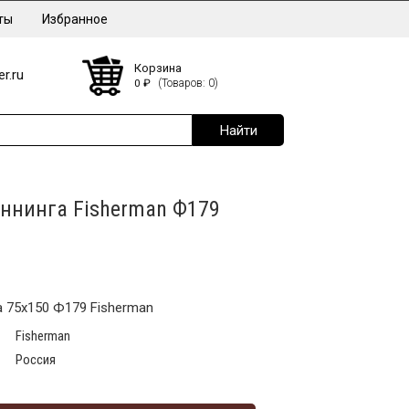
ты
Избранное
Корзина
r.ru
0
₽
(Товаров: 0)
иннинга Fisherman Ф179
а 75х150 Ф179 Fisherman
Fisherman
Россия