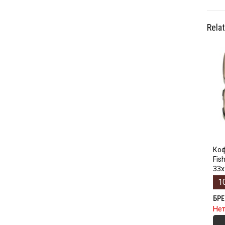
Rela
Коф
Fis
33х
1
БР
Нет