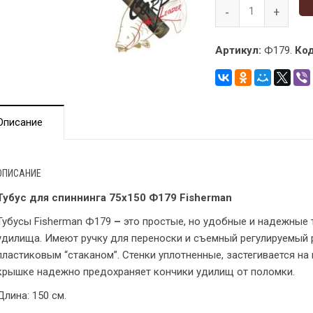
Артикул:
Ф179.
Код
Описание
ОПИСАНИЕ
Тубус для спиннинга 75х150 Ф179 Fisherman
Тубусы Fisherman Ф179
–
это простые, но удобные и надежные
удилища. Имеют ручку для переноски и съемный регулируемый
пластиковым “стаканом”. Стенки уплотненные, застегивается на
крышке надежно предохраняет кончики удилищ от поломки.
Длина: 150 см.