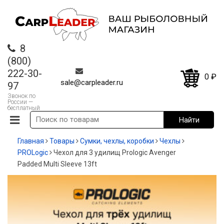
8
(800)
222-30-
0
₽
sale@carpleader.ru
97
Звонок по
России —
бесплатный
Главная
Товары
Сумки, чехлы, коробки
Чехлы
PROLogic
Чехол для 3 удилищ Prologic Avenger
Padded Multi Sleeve 13ft