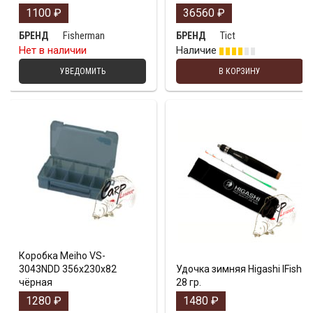
1100
₽
36560
₽
Fisherman
Tict
БРЕНД
БРЕНД
Нет в наличии
Наличие
УВЕДОМИТЬ
В КОРЗИНУ
Коробка Meiho VS-
3043NDD 356х230х82
Удочка зимняя Higashi IFish
чёрная
28 гр.
1280
₽
1480
₽