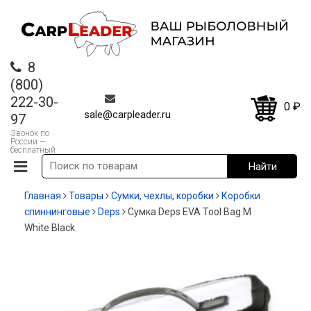
8
(800)
222-30-
0
₽
sale@carpleader.ru
97
Звонок по
России —
бесплатный
Главная
Товары
Сумки, чехлы, коробки
Коробки
спиннинговые
Deps
Сумка Deps EVA Tool Bag M
White Black.