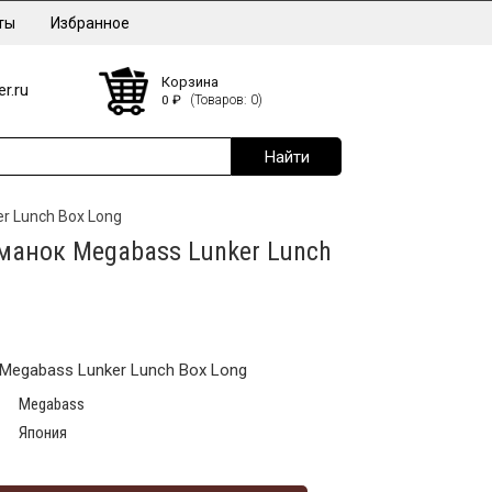
ты
Избранное
Корзина
r.ru
0
₽
(Товаров: 0)
r Lunch Box Long
манок Megabass Lunker Lunch
Megabass Lunker Lunch Box Long
Megabass
Япония