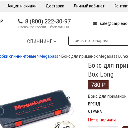
Акции и скидки
Доставка
Личный кабинет
Контак
8 (800) 222-30-97
sale@carpleade
Звонок по России — бесплатный
СПИННИНГ
обки спиннинговые
Megabass
Бокс для приманок Megabass Lunke
Бокс для при
Box Long
780
₽
Бокс для приманок 
БРЕНД
СТРАНА
Нет в наличии