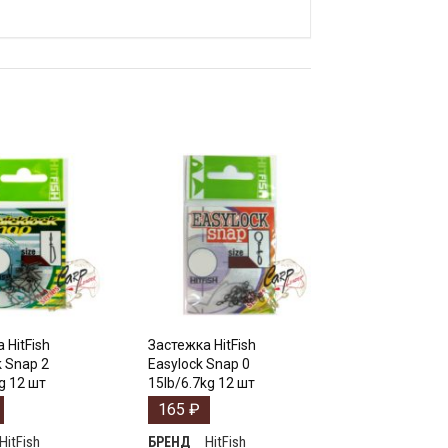
 HitFish
Застежка HitFish
k Snap 2
Easylock Snap 0
g 12 шт
15lb/6.7kg 12 шт
165
₽
HitFish
HitFish
БРЕНД