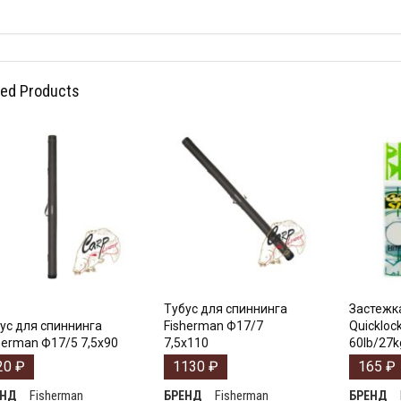
ted Products
Тубус для спиннинга
Застежка
ус для спиннинга
Fisherman Ф17/7
Quickloc
herman Ф17/5 7,5х90
7,5х110
60lb/27k
20
₽
1130
₽
165
₽
Fisherman
Fisherman
ЕНД
БРЕНД
БРЕНД