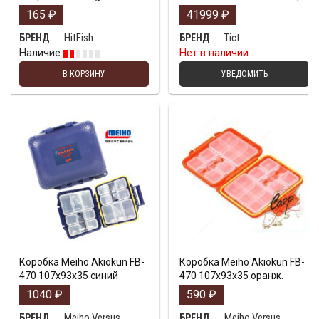
165
₽
41999
₽
HitFish
Tict
БРЕНД
БРЕНД
Наличие
Нет в наличии
В КОРЗИНУ
УВЕДОМИТЬ
Коробка Meiho Akiokun FB-
Коробка Meiho Akiokun FB-
470 107x93x35 синий
470 107x93x35 оранж.
1040
₽
590
₽
Meiho Versus
Meiho Versus
БРЕНД
БРЕНД