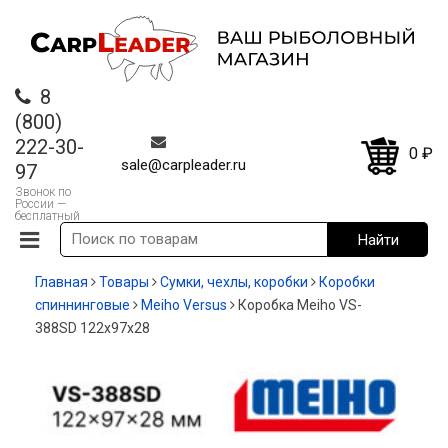
8
(800)
222-30-
0
₽
sale@carpleader.ru
97
Звонок по
России —
бесплатный
Главная
Товары
Сумки, чехлы, коробки
Коробки
спиннинговые
Meiho Versus
Коробка Meiho VS-
388SD 122х97х28