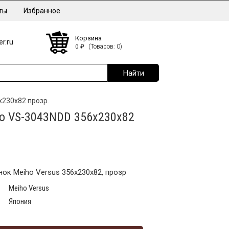
ты
Избранное
Корзина
r.ru
0
₽
(Товаров: 0)
х230х82 прозр.
o VS-3043NDD 356х230х82
ок Meiho Versus 356х230х82, прозр
Meiho Versus
Япония