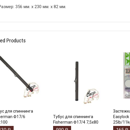
Размер: 356 мм. х 230 мм. х 82 мм.
ted Products
ус для спиннинга
Застежка
herman Ф17/6
Тубус для спиннинга
Easylock
х100
Fisherman Ф17/4 7,5х80
25lb/11k
130
₽
990
₽
165
₽