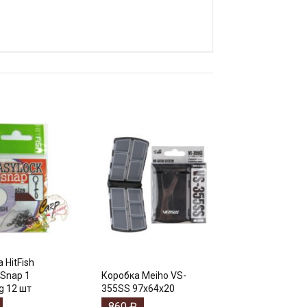
 HitFish
 Snap 1
Коробка Meiho VS-
g 12 шт
355SS 97х64х20
860
₽