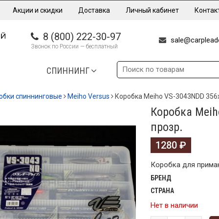
Акции и скидки
Доставка
Личный кабинет
Контак
8 (800) 222-30-97
sale@carpleade
Звонок по России — бесплатный
СПИННИНГ
обки спиннинговые
Meiho Versus
Коробка Meiho VS-3043NDD 356
Коробка Meih
прозр.
1280
₽
Коробка для приман
БРЕНД
СТРАНА
Нет в наличии