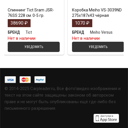
Спиннинг Tict Sram JSR-
Коробка Meiho VS-3039ND
76SS 228 см. 0-5 гр.
275х187х43 чёрная
38690
₽
1070
₽
Tict
Meiho Versus
БРЕНД
БРЕНД
Нет в наличии
Нет в наличии
УВЕДОМИТЬ
УВЕДОМИТЬ
© 2014-2025 Carpleader.ru, Все фото\видео изображения и
текст на этом сайте защищены законом об авторском
праве и не могут быть опубликованы ещё где-либо без
письменного разрешения.