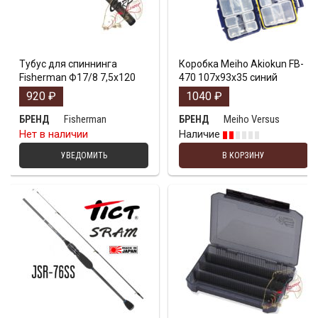
Тубус для спиннинга
Коробка Meiho Akiokun FB-
Fisherman Ф17/8 7,5х120
470 107x93x35 синий
920
₽
1040
₽
Fisherman
Meiho Versus
БРЕНД
БРЕНД
Нет в наличии
Наличие
УВЕДОМИТЬ
В КОРЗИНУ