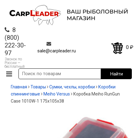
8
(800)
222-30-
0
₽
sale@carpleader.ru
97
Звонок по
России —
бесплатный
Главная
Товары
Сумки, чехлы, коробки
Коробки
спиннинговые
Meiho Versus
Коробка Meiho RunGun
Case 1010W-1 175х105х38