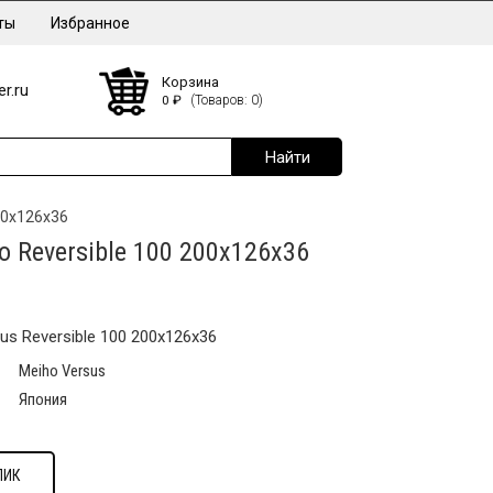
ты
Избранное
Корзина
r.ru
0
₽
(Товаров: 0)
00х126х36
o Reversible 100 200х126х36
s Reversible 100 200х126х36
Meiho Versus
Япония
ЛИК