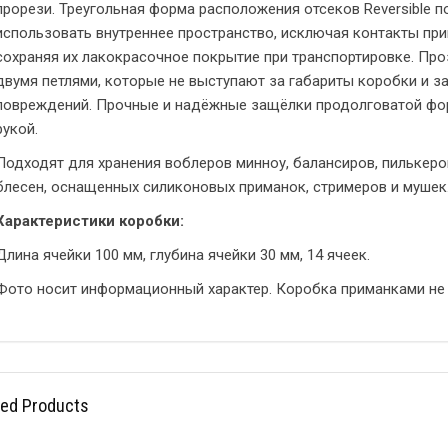
прорези. Треугольная форма расположения отсеков Reversible 
использовать внутреннее пространство, исключая контакты пр
сохраняя их лакокрасочное покрытие при транспортировке. Пр
двумя петлями, которые не выступают за габариты коробки и 
повреждений. Прочные и надёжные защёлки продолговатой фо
рукой.
Подходят для хранения воблеров минноу, балансиров, пильке
блесен, оснащенных силиконовых приманок, стримеров и мушек
Характеристики коробки:
Длина ячейки 100 мм, глубина ячейки 30 мм, 14 ячеек.
Фото носит информационный характер. Коробка приманками не
ted Products