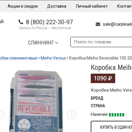
Акции и скидки
Доставка
Личный кабинет
Контак
8 (800) 222-30-97
sale@carpleade
Звонок по России — бесплатный
СПИННИНГ
обки спиннинговые
Meiho Versus
Коробка Meiho Reversible 100 2
Коробка Meih
1090
₽
Коробка Meiho Versu
БРЕНД
СТРАНА
Наличие
КУПИТЬ В ОДИН К