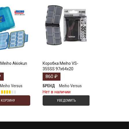
Meiho Akiokun
Коробка Meiho VS-
355SS 97х64х20
₽
860
₽
Meiho Versus
Meiho Versus
БРЕНД
е
Нет в наличии
В КОРЗИНУ
УВЕДОМИТЬ