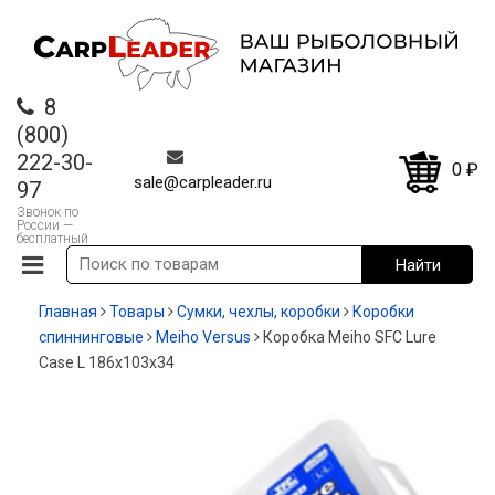
8
(800)
222-30-
0
₽
sale@carpleader.ru
97
Звонок по
России —
бесплатный
Главная
Товары
Сумки, чехлы, коробки
Коробки
спиннинговые
Meiho Versus
Коробка Meiho SFC Lure
Case L 186х103х34