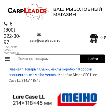
8
(800)
222-30-
0
₽
sale@carpleader.ru
97
Звонок по
России —
бесплатный
Главная
Товары
Сумки, чехлы, коробки
Коробки
спиннинговые
Meiho Versus
Коробка Meiho SFC Lure
Case LL 214х118х45