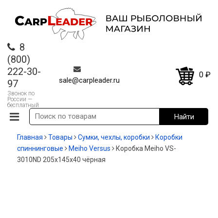
8
(800)
222-30-
0
₽
sale@carpleader.ru
97
Звонок по
России —
бесплатный
Главная
Товары
Сумки, чехлы, коробки
Коробки
спиннинговые
Meiho Versus
Коробка Meiho VS-
3010ND 205x145x40 чёрная