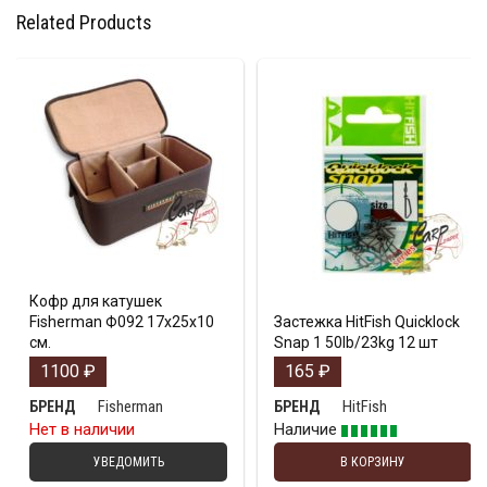
Related Products
Кофр для катушек
Fisherman Ф092 17х25х10
Застежка HitFish Quicklock
см.
Snap 1 50lb/23kg 12 шт
1100
₽
165
₽
Fisherman
HitFish
БРЕНД
БРЕНД
Нет в наличии
Наличие
УВЕДОМИТЬ
В КОРЗИНУ