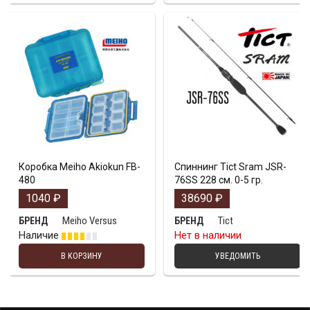
Коробка Meiho Akiokun FB-
Спиннинг Tict Sram JSR-
480
76SS 228 см. 0-5 гр.
1040
₽
38690
₽
Meiho Versus
Tict
БРЕНД
БРЕНД
Наличие
Нет в наличии
В КОРЗИНУ
УВЕДОМИТЬ