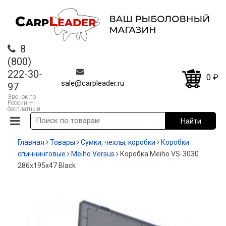
8
(800)
222-30-
0
₽
sale@carpleader.ru
97
Звонок по
России —
бесплатный
Главная
Товары
Сумки, чехлы, коробки
Коробки
спиннинговые
Meiho Versus
Коробка Meiho VS-3030
286x195x47 Black