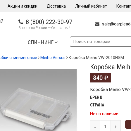
Акции и скидки
Доставка
Личный кабинет
Контак
8 (800) 222-30-97
sale@carpleade
Звонок по России — бесплатный
СПИННИНГ
обки спиннинговые
Meiho Versus
Коробка Meiho VW-2010NSM
Коробка Mei
840
₽
Коробка Meiho VW
БРЕНД
СТРАНА
Нет в наличии