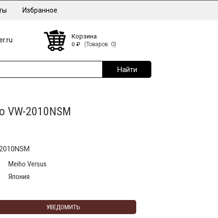
ты
Избранное
Корзина
r.ru
0
₽
(Товаров: 0)
ho VW-2010NSM
-2010NSM
Meiho Versus
Япония
УВЕДОМИТЬ