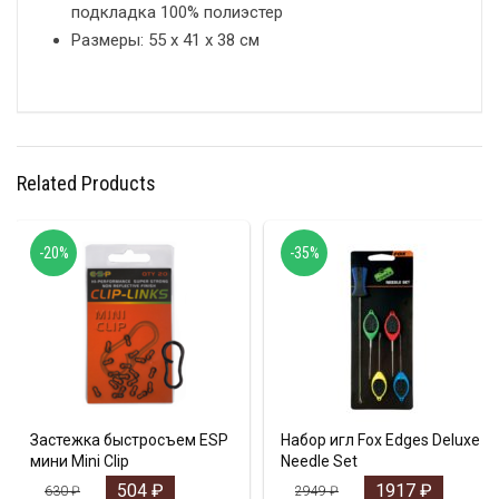
подкладка 100% полиэстер
Размеры: 55 x 41 x 38 см
Related Products
-20%
-35%
Застежка быстросъем ESP
Набор игл Fox Edges Deluxe
мини Mini Clip
Needle Set
504
₽
1917
₽
630
₽
2949
₽