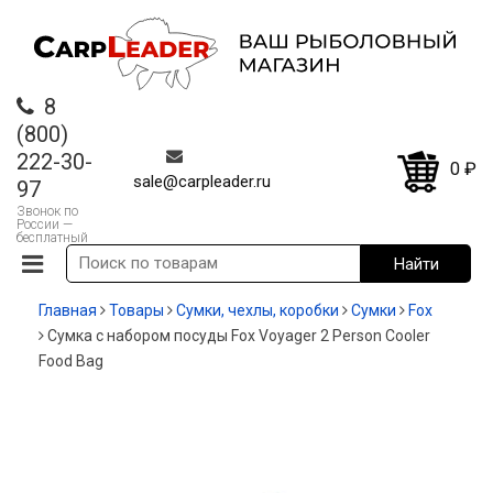
8
(800)
222-30-
0
₽
sale@carpleader.ru
97
Звонок по
России —
бесплатный
Главная
Товары
Сумки, чехлы, коробки
Cумки
Fox
Сумка с набором посуды Fox Voyager 2 Person Cooler
Food Bag
-35%