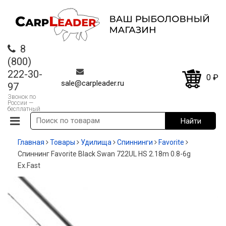
8
(800)
222-30-
0
₽
sale@carpleader.ru
97
Звонок по
России —
бесплатный
Главная
Товары
Удилища
Спиннинги
Favorite
Спиннинг Favorite Black Swan 722UL HS 2.18m 0.8-6g
Ex.Fast