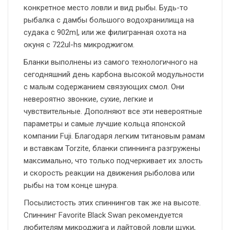
конкретное место ловли и вид рыбы. Будь-то
рыбалка с дамбы большого водохранилища на
судака с 902m|, или же филигранная охота на
окуня с 722ul-hs микроджигом.
Бланки выполнены из самого технологичного на
сегодняшний день карбона высокой модульности
с малым содержанием связующих смол. Они
невероятно звонкие, сухие, легкие и
чувствительные. Дополняют все эти невероятные
параметры и самые лучшие кольца японской
компании Fuji. Благодаря легким титановым рамам
и вставкам Torzite, бланки спиннинга разгружены
максимально, что только подчеркивает их злость
и скорость реакции на движения рыболова или
рыбы на том конце шнура.
Посылистость этих спиннингов так же на высоте.
Спиннинг Favorite Black Swan рекомендуется
любителям микроджига и лайтовой ловли щуки,