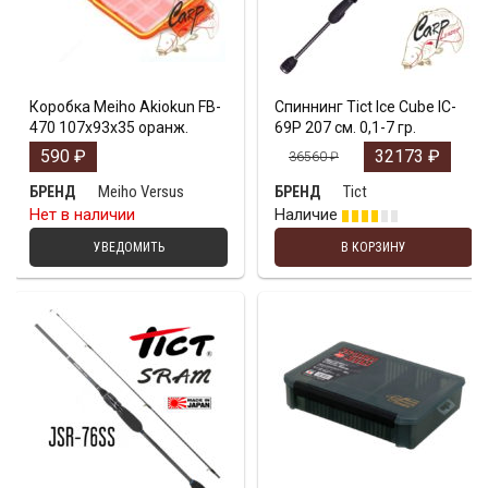
Коробка Meiho Akiokun FB-
Спиннинг Tict Ice Cube IC-
470 107x93x35 оранж.
69P 207 см. 0,1-7 гр.
590
₽
32173
₽
36560
₽
Meiho Versus
Tict
БРЕНД
БРЕНД
Нет в наличии
Наличие
УВЕДОМИТЬ
В КОРЗИНУ