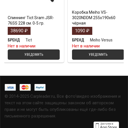
Коробка Meiho VS-
Спиннинг Tict Sram JSR-
3020NDDM 255x190x60
76SS 228 см. 0-5 гр.
чёрная
38690
₽
1090
₽
Tict
Meiho Versus
БРЕНД
БРЕНД
Нет в наличии
Нет в наличии
УВЕДОМИТЬ
УВЕДОМИТЬ
© 2014-2025 Carpleader.ru, Все фото\видео изображения и
текст на этом сайте защищены законом об авторском
праве и не могут быть опубликованы ещё где-либо без
письменного разрешения.