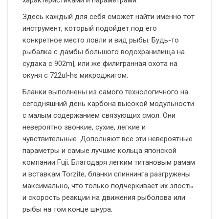
характеристиками и параметрами.
Здесь каждый для себя сможет найти именно тот
инструмент, который подойдет под его
конкретное место ловли и вид рыбы. Будь-то
рыбалка с дамбы большого водохранилища на
судака с 902m|, или же филигранная охота на
окуня с 722ul-hs микроджигом.
Бланки выполнены из самого технологичного на
сегодняшний день карбона высокой модульности
с малым содержанием связующих смол. Они
невероятно звонкие, сухие, легкие и
чувствительные. Дополняют все эти невероятные
параметры и самые лучшие кольца японской
компании Fuji. Благодаря легким титановым рамам
и вставкам Torzite, бланки спиннинга разгружены
максимально, что только подчеркивает их злость
и скорость реакции на движения рыболова или
рыбы на том конце шнура.