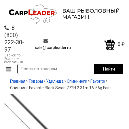
8
(800)
222-30-
0
₽
sale@carpleader.ru
97
Звонок по
России —
бесплатный
Главная
Товары
Удилища
Спиннинги
Favorite
Спиннинг Favorite Black Swan 772H 2.31m 16-56g Fast