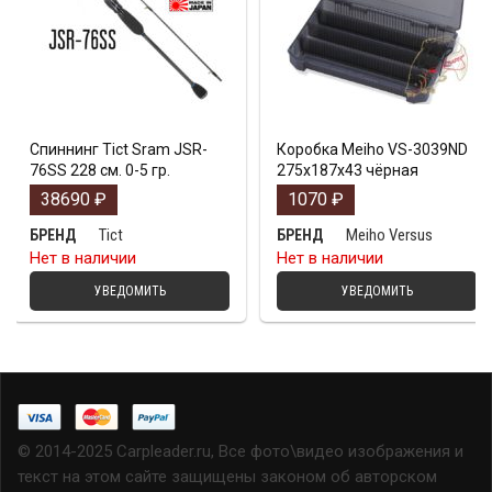
Спиннинг Tict Sram JSR-
Коробка Meiho VS-3039ND
76SS 228 см. 0-5 гр.
275х187х43 чёрная
38690
₽
1070
₽
Tict
Meiho Versus
БРЕНД
БРЕНД
Нет в наличии
Нет в наличии
УВЕДОМИТЬ
УВЕДОМИТЬ
© 2014-2025 Carpleader.ru, Все фото\видео изображения и
текст на этом сайте защищены законом об авторском