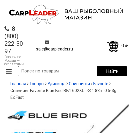
8
(800)
222-30-
0
₽
sale@carpleader.ru
97
Звонок по
России —
бесплатный
Главная
Товары
Удилища
Спиннинги
Favorite
Спиннинг Favorite Blue Bird BB1 602XUL-S 1.83m 0.5-3g
Ex.Fast