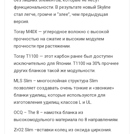
без лишних элементов, которые не несут
функциональности. В результате новый Skyline
стал легче, громче и “злее”, чем предыдущая
версия.
Toray M40X — углеродное волокно с высокой
прочностью на сжатие и высоким модулем
прочности при растяжении.
Toray T1100 — этот карбон ранее был доступен
исключительно для Японии. T1100 на 30% прочнее
других бланков такой же модульности.
MLS Slim – многослойная структура Slim
позволяет создавать очень тонкие и «звонкие»
бланки удилищ, которые используются для
изготовления удилищ классов L и UL.
OCQ – The 8 – намотка бланка из
высокомодульного материала по 8 направлениям.
ZrO2 Slim –вставки колец из оксида циркония.