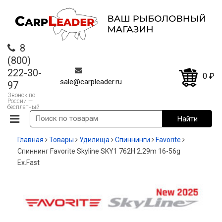
8
(800)
222-30-
0
₽
sale@carpleader.ru
97
Звонок по
России —
бесплатный
Главная
Товары
Удилища
Спиннинги
Favorite
Спиннинг Favorite Skyline SKY1 762H 2.29m 16-56g
Ex.Fast