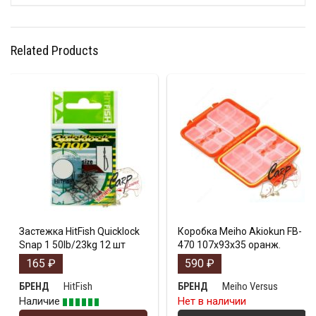
Related Products
Застежка HitFish Quicklock
Коробка Meiho Akiokun FB-
Snap 1 50lb/23kg 12 шт
470 107x93x35 оранж.
165
₽
590
₽
HitFish
Meiho Versus
БРЕНД
БРЕНД
Наличие
Нет в наличии