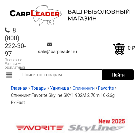
8
(800)
222-30-
0
₽
sale@carpleader.ru
97
Звонок по
России —
бесплатный
Главная
Товары
Удилища
Спиннинги
Favorite
Спиннинг Favorite Skyline SKY1 902M 2.70m 10-26g
Ex.Fast