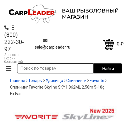
8
(800)
222-30-
0
₽
sale@carpleader.ru
97
Звонок по
России —
бесплатный
Главная
Товары
Удилища
Спиннинги
Favorite
Спиннинг Favorite Skyline SKY1 862ML 2.58m 5-18g
Ex.Fast