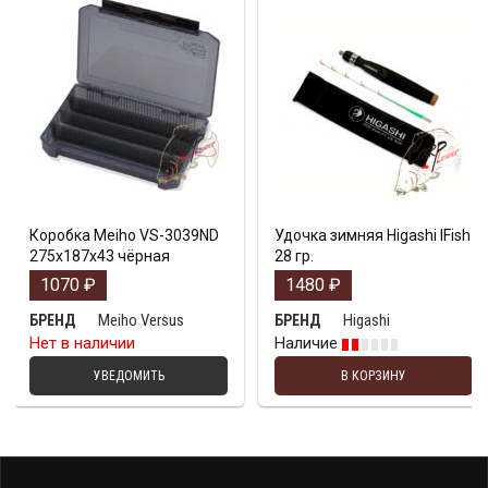
Коробка Meiho VS-3039ND
Удочка зимняя Higashi IFish
275х187х43 чёрная
28 гр.
1070
₽
1480
₽
Meiho Versus
Higashi
БРЕНД
БРЕНД
Нет в наличии
Наличие
УВЕДОМИТЬ
В КОРЗИНУ