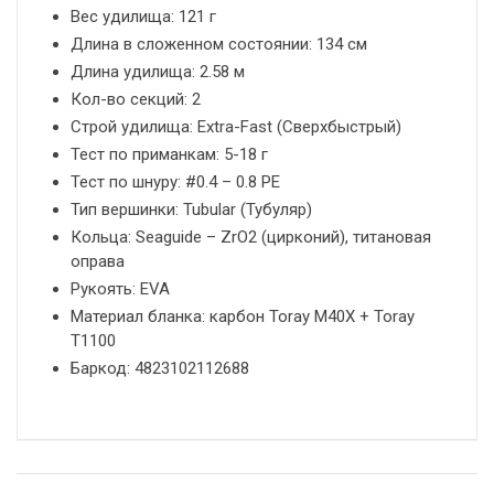
Вес удилища
: 121
г
Длина в сложенном состоянии
:
134 см
Длина удилища
:
2.58 м
Кол-во секций
:
2
Строй удилища
:
Extra-Fast (Сверхбыстрый)
Тест по приманкам
: 5-18
г
Тест по шнуру: #0.4 – 0.8 PE
Тип вершинки
:
Tubular (Тубуляр)
Кольца: Seaguide – ZrO2 (цирконий), титановая
оправа
Рукоять: EVA
Материал бланка: карбон Toray M40X + Toray
T1100
Баркод: 4823102112688