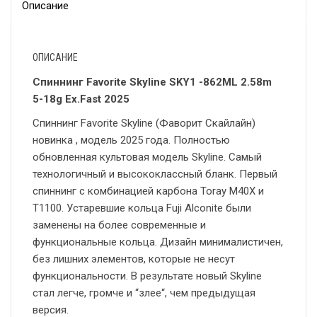
Описание
ОПИСАНИЕ
Спиннинг Favorite Skyline SKY1 -862ML 2.58m
5-18g Ex.Fast 2025
Спиннинг Favorite Skyline (Фаворит Скайлайн)
новинка , модель 2025 года. Полностью
обновленная культовая модель Skyline. Самый
технологичный и высококлассный бланк. Первый
спиннинг с комбинацией карбона Toray M40X и
T1100.
Устаревшие
кольца
Fuji
Alconite
были
заменены
на
более
современные
и
функциональные
кольца
.
Дизайн
минималистичен
,
без
лишних
элементов
,
которые
не
несут
функциональности
.
В
результате
новый
Skyline
стал
легче
,
громче
и
“
злее
“
,
чем
предыдущая
версия
.