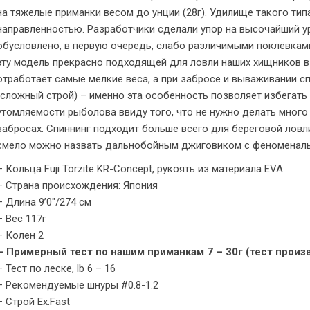
на тяжелые приманки весом до унции (28г). Удилище такого ти
направленностью. Разработчики сделали упор на высочайший ур
обусловлено, в первую очередь, слабо различимыми поклёвкам
эту модель прекрасно подходящей для ловли наших хищников в 
отработает самые мелкие веса, а при забросе и вываживании сп
(сложный строй) – именно эта особенность позволяет избегать
утомляемости рыболова ввиду того, что не нужно делать мног
забросах. Спиннинг подходит больше всего для береговой ловли,
смело можно назвать дальнобойным джиговиком с феноменальн
– Кольца Fuji Torzite KR-Concept, рукоять из материала EVA.
– Страна происхождения: Япония
– Длина 9’0″/274 см
– Вес 117г
– Колен 2
– Примерный тест по нашим приманкам 7 – 30г (тест произв
– Тест по леске, lb 6 – 16
– Рекомендуемые шнуры #0.8-1.2
– Строй Ex.Fast