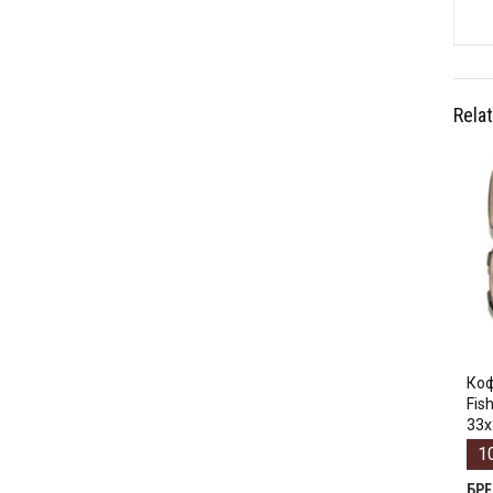
Rela
Коф
Fis
33х
1
БР