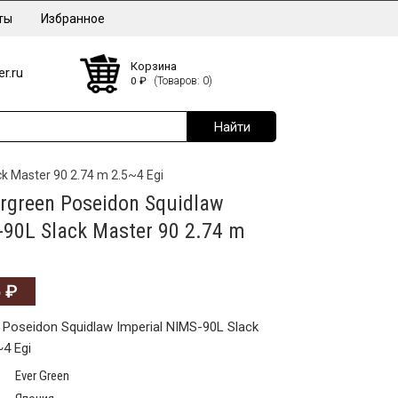
ты
Избранное
Корзина
r.ru
0
₽
(Товаров: 0)
k Master 90 2.74 m 2.5~4 Egi
rgreen Poseidon Squidlaw
-90L Slack Master 90 2.74 m
6
₽
 Poseidon Squidlaw Imperial NIMS-90L Slack
~4 Egi
Ever Green