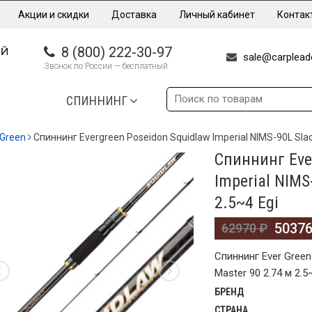
Акции и скидки
Доставка
Личный кабинет
Контак
8 (800) 222-30-97
sale@carpleade
Звонок по России — бесплатный
СПИННИНГ
 Green
Спиннинг Evergreen Poseidon Squidlaw Imperial NIMS-90L Slac
Спиннинг Eve
%
Imperial NIMS
2.5~4 Egi
5037
62970
₽
Спиннинг Ever Green
Master 90 2.74 м 2.5
БРЕНД
СТРАНА