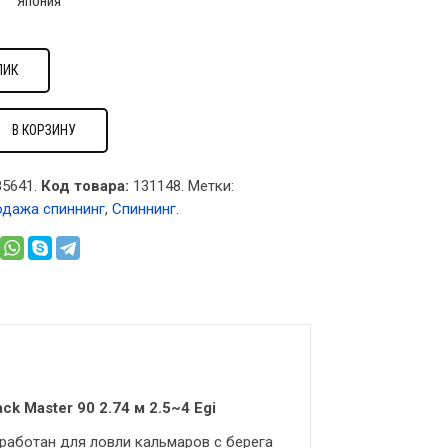
Япония
ЛИК
В КОРЗИНУ
5641.
Код товара:
131148
.
Метки:
одажа спиннинг
,
Спиннинг
.
ck Master 90 2.74 м 2.5~4 Egi
азработан для ловли кальмаров с берега