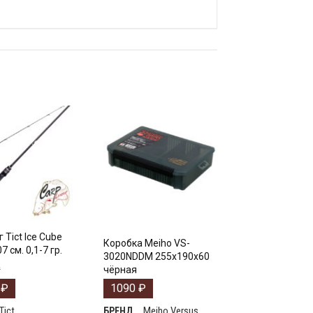
 Tict Ice Cube
Коробка Meiho VS-
7 см. 0,1-7 гр.
3020NDDM 255x190x60
₽
чёрная
3
₽
1090
₽
Tict
Meiho Versus
БРЕНД