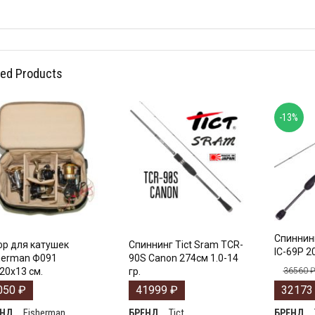
ted Products
-13%
Спиннинг
р для катушек
Спиннинг Tict Sram TCR-
IC-69P 20
herman Ф091
90S Canon 274см 1.0-14
20х13 см.
гр.
36560
050
₽
41999
₽
3217
Fisherman
Tict
ЕНД
БРЕНД
БРЕНД