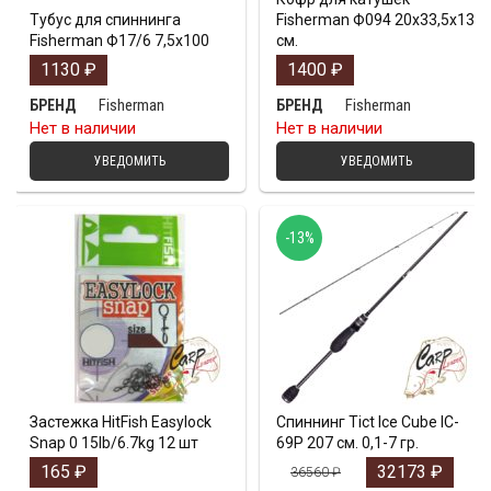
Тубус для спиннинга
Fisherman Ф094 20х33,5х13
Fisherman Ф17/6 7,5х100
см.
1130
₽
1400
₽
Fisherman
Fisherman
БРЕНД
БРЕНД
Нет в наличии
Нет в наличии
УВЕДОМИТЬ
УВЕДОМИТЬ
-13%
Застежка HitFish Easylock
Спиннинг Tict Ice Cube IC-
Snap 0 15lb/6.7kg 12 шт
69P 207 см. 0,1-7 гр.
165
₽
32173
₽
36560
₽