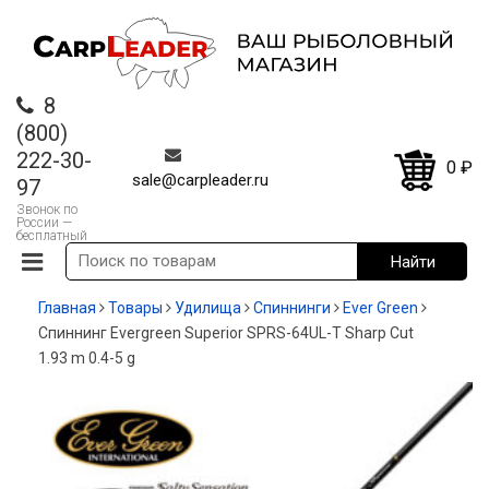
8
(800)
222-30-
0
₽
sale@carpleader.ru
97
Звонок по
России —
бесплатный
Главная
Товары
Удилища
Спиннинги
Ever Green
Спиннинг Evergreen Superior SPRS-64UL-T Sharp Cut
1.93 m 0.4-5 g