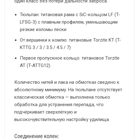
один класс без потери дальности заброса.
Тюльпан: титановая рама с SiC-кольцом LF (T-
LFSG-3) с плавным профилем, уменьшающим
резкие изломы лески
От вершинки к комлю: титановые Torzite KT (T-
KTTG 3 / 3 / 3.5 / 4.5 / 7)
Первое пропускное кольцо: титановое Torzite
AT (T-ATTG12)
Количество нитей и лака на обмотках сведено к
абсолютному минимуму. На тюльпане отсутствует
классическая обмотка — выполнена только
обработка для устранения перепада, что
подчёркивает сверхлёгкую и
высокочувствительную настройку удилища.
Соединение колен: