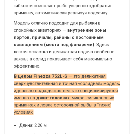
гибкости позволяет рыбе уверенно «добрать»
приманку, автоматически реализуя подсечку.
Модель отлично подходит для рыбалки в
спокойных акваториях —
внутренние зоны
портов, причалы, районы с постоянным
освещением (места под фонарями)
. Здесь
лёгкая оснастка и деликатная подача особенно
важны, а солид показывает себя максимально
эффективно.
В целом Finezza 752L-S
— это деликатная,
сверхчувствительная и точная «солидная» модель,
идеально подходящая тем, кто специализируется
именно на
джиг-головках
, микро-силиконовых
приманках и ловле осторожной рыбы в “тихих”
условиях.
Длина: 2.26 м