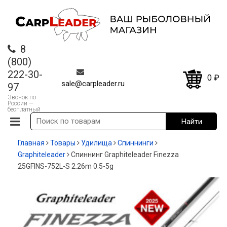
8
(800)
222-30-
0
₽
sale@carpleader.ru
97
Звонок по
России —
бесплатный
Главная
Товары
Удилища
Спиннинги
Graphiteleader
Спиннинг Graphiteleader Finezza
25GFINS-752L-S 2.26m 0.5-5g