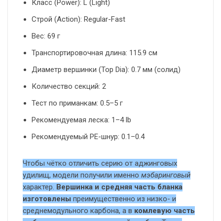
Класс (Power): L (Light)
Строй (Action): Regular-Fast
Вес: 69 г
Транспортировочная длина: 115.9 см
Диаметр вершинки (Top Dia): 0.7 мм (солид)
Количество секций: 2
Тест по приманкам: 0.5–5 г
Рекомендуемая леска: 1–4 lb
Рекомендуемый PE-шнур: 0.1–0.4
Чтобы чётко отличить серию от аджинговых
удилищ, модели получили именно
мэбаринговый
характер.
Вершинка и средняя часть бланка
изготовлены
преимущественно из низко- и
средне­модульного карбона, а в
комлевую часть