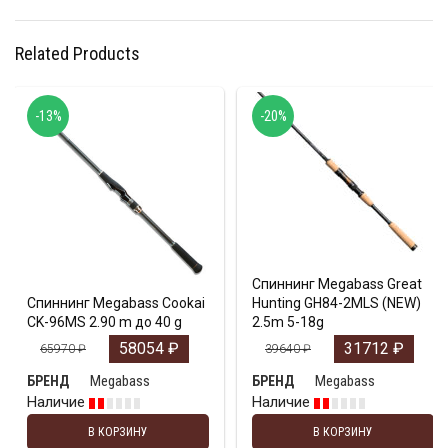
Related Products
-13%
-20%
Спиннинг Megabass Great
Спиннинг Megabass Cookai
Hunting GH84-2MLS (NEW)
CK-96MS 2.90 m до 40 g
2.5m 5-18g
58054
₽
31712
₽
65970
₽
39640
₽
Megabass
Megabass
БРЕНД
БРЕНД
Наличие
Наличие
В КОРЗИНУ
В КОРЗИНУ