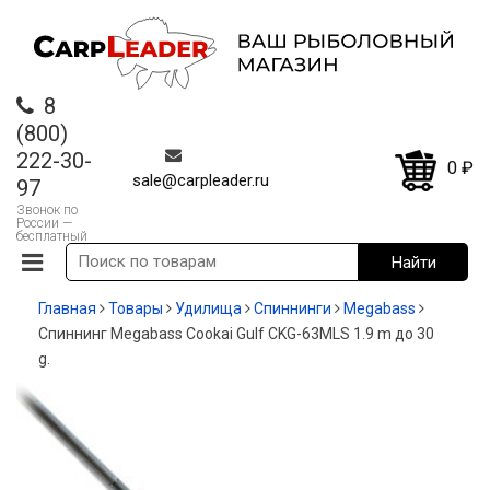
8
(800)
222-30-
0
₽
sale@carpleader.ru
97
Звонок по
России —
бесплатный
Главная
Товары
Удилища
Спиннинги
Megabass
Спиннинг Megabass Cookai Gulf CKG-63MLS 1.9 m до 30
g.