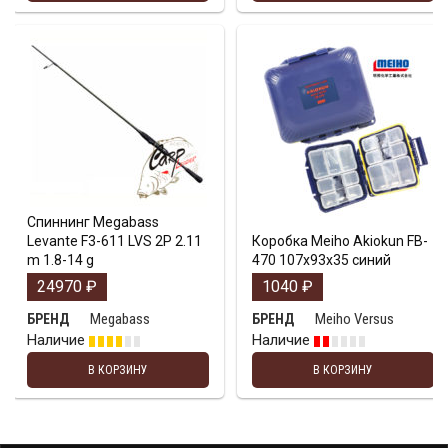
Спиннинг Megabass
Levante F3-611 LVS 2P 2.11
Коробка Meiho Akiokun FB-
m 1.8-14 g
470 107x93x35 синий
24970
₽
1040
₽
Megabass
Meiho Versus
БРЕНД
БРЕНД
Наличие
Наличие
В КОРЗИНУ
В КОРЗИНУ