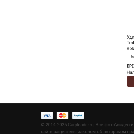
Уди
Tra
Bolo
6
БР
На
© 2014-2025 Carpleader.ru, Все фото\видео 
сайте защищены законом об авторском прав