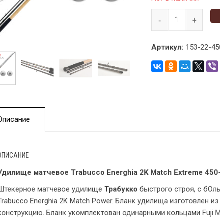
Артикул:
153-22-45
Описание
ОПИСАНИЕ
Удилище матчевое Trabucco Energhia 2K Match Extreme 450-
Штекерное матчевое удилище
Трабукко
быстрого строя, с бОл
Trabucco Energhia 2K Match Power. Бланк удилища изготовлен из
конструкцию. Бланк укомплектован одинарными кольцами Fuji M