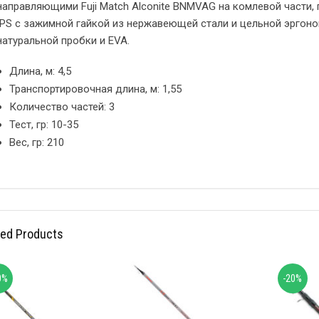
направляющими Fuji Match Alconite BNMVAG на комлевой части,
IPS с зажимной гайкой из нержавеющей стали и цельной эргон
натуральной пробки и EVA.
Длина, м:
4,5
Транспортировочная длина, м
:
1,55
Количество частей
:
3
Тест, гр
:
10-35
Вес, гр
:
210
ted Products
0%
-20%