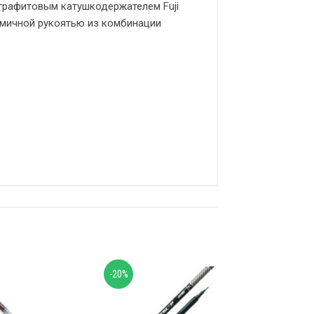
 графитовым катушкодержателем Fuji
омичной рукоятью из комбинации
-20%