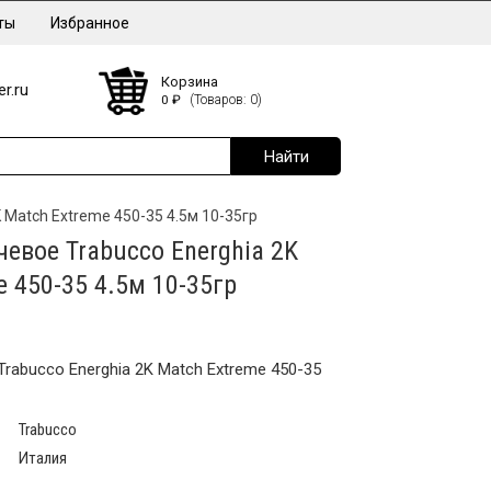
ты
Избранное
Корзина
r.ru
0
₽
(Товаров: 0)
 Match Extreme 450-35 4.5м 10-35гр
евое Trabucco Energhia 2K
 450-35 4.5м 10-35гр
rabucco Energhia 2K Match Extreme 450-35
Trabucco
Италия