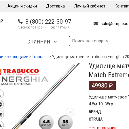
Акции и скидки
Доставка
Личный кабинет
Контак
8 (800) 222-30-97
sale@carpleade
Звонок по России — бесплатный
СПИННИНГ
кие с кольцами
Trabucco
Удилище матчевое Trabucco Energhia 2K
Удилище матч
Match Extreme
49980
₽
Удилище матчевое T
4.5м 10-35гр
БРЕНД
СТРАНА
Нет в наличии