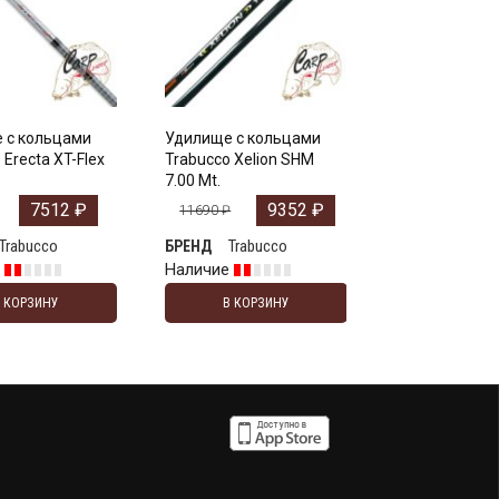
 с кольцами
Удилище с кольцами
 Erecta XT-Flex
Trabucco Xelion SHM
7.00 Mt.
7512
₽
9352
₽
11690
₽
Trabucco
Trabucco
БРЕНД
е
Наличие
В КОРЗИНУ
В КОРЗИНУ