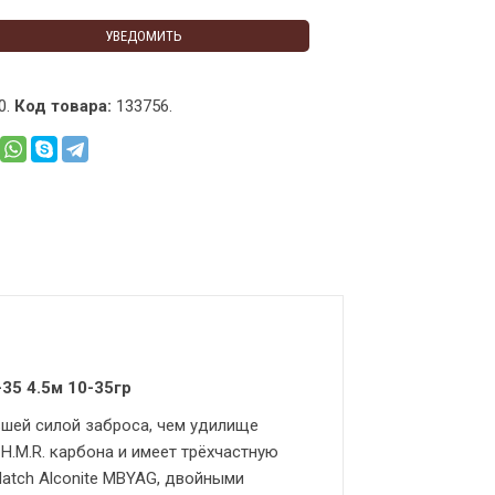
УВЕДОМИТЬ
0.
Код товара:
133756
.
35 4.5м 10-35гр
ьшей силой заброса, чем удилище
 H.M.R. карбона и имеет трёхчастную
atch Alconite MBYAG, двойными