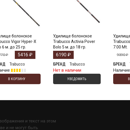
лище болонское
Удилище болонское
Удилище
bucco Vigor Hyper-X
Trabucco Activia Pover
Trabucco
 6 м. до 25 гр.
Bolo 5 м. до 18 гр.
7.00 Mt.
5416
₽
6190
₽
770
₽
9390
₽
Trabucco
Trabucco
ЕНД
БРЕНД
БРЕНД
личие
Нет в наличии
Наличи
В КОРЗИНУ
УВЕДОМИТЬ
изображения и текст на этом
е и не могут быть