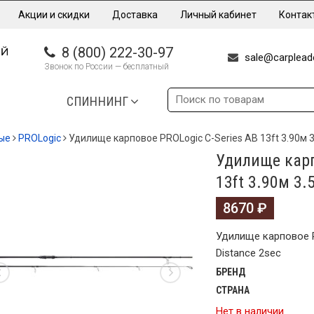
Акции и скидки
Доставка
Личный кабинет
Контак
8 (800) 222-30-97
sale@carpleade
Звонок по России — бесплатный
СПИННИНГ
ые
PROLogic
Удилище карповое PROLogic C-Series AB 13ft 3.90м 3.
Удилище карп
13ft 3.90м 3.5
8670
₽
Удилище карповое PR
Distance 2sec
БРЕНД
СТРАНА
Нет в наличии