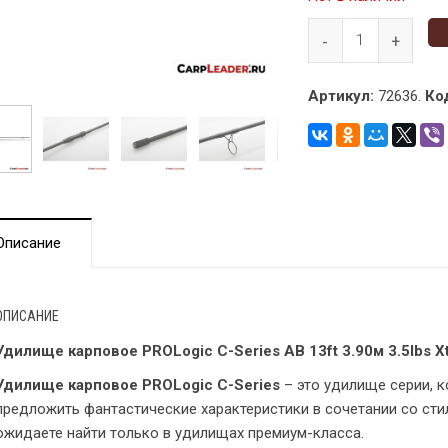
Артикул:
72636.
Ко
Описание
ОПИСАНИЕ
Удилище карповое PROLogic C-Series AB 13ft 3.90м 3.5lbs Xt
Удилище карповое PROLogic C-Series
– это удилище серии, 
предложить фантастические характеристики в сочетании со ст
ожидаете найти только в удилищах премиум-класса.