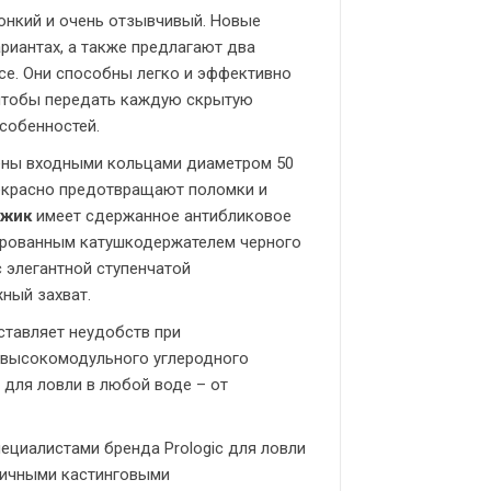
онкий и очень отзывчивый. Новые
риантах, а также предлагают два
tance. Они способны легко и эффективно
, чтобы передать каждую скрытую
собенностей.
ны входными кольцами диаметром 50
екрасно предотвращают поломки и
джик
имеет сдержанное антибликовое
дированным катушкодержателем черного
элегантной ступенчатой ​​
ный захват.
ставляет неудобств при
з высокомодульного углеродного
для ловли в любой воде – от
ециалистами бренда Prologic для ловли
тличными кастинговыми