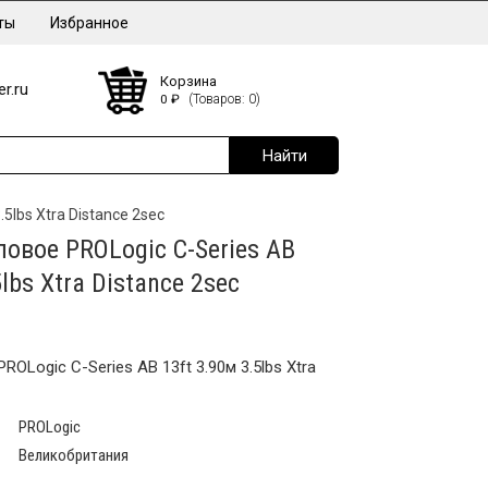
ты
Избранное
Корзина
r.ru
0
₽
(Товаров: 0)
5lbs Xtra Distance 2sec
овое PROLogic C-Series AB
lbs Xtra Distance 2sec
OLogic C-Series AB 13ft 3.90м 3.5lbs Xtra
PROLogic
Великобритания