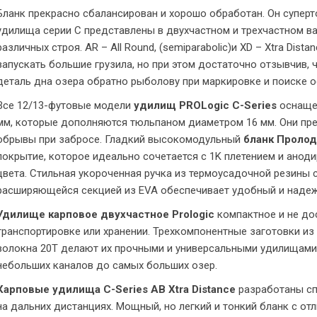
Бланк прекрасно сбалансирован и хорошо обработан. Он суперт
удилища серии C представлены в двухчастном и трехчастном ва
различных строя. AR – All Round, (semiparabolic)и XD – Xtra Dis
запускать большие грузила, но при этом достаточно отзывчив
деталь дна озера обратно рыболову при маркировке и поиске о
Все 12/13-футовые модели
удилищ PROLogic C-Series
оснаще
мм, которые дополняются тюльпаном диаметром 16 мм. Они пр
обрывы при забросе. Гладкий высокомодульный
бланк Проло
покрытие, которое идеально сочетается с 1K плетением и ано
цвета. Стильная укороченная ручка из термоусадочной резины с 
расширяющейся секцией из EVA обеспечивает удобный и надеж
Удилище карповое двухчастное Prologic
компактное и не до
транспортировке или хранении. Трехкомпонентные заготовки и
волокна 20Т делают их прочными и универсальными удилищами 
небольших каналов до самых больших озер.
Карповые удилища C-Series AB Xtra Distance
разработаны сп
на дальних дистанциях. Мощный, но легкий и тонкий бланк с о