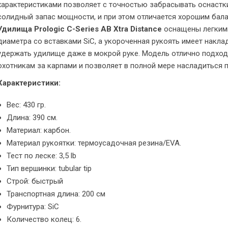
характеристиками позволяет с точностью забрасывать оснастк
солидный запас мощности, и при этом отличается хорошим бал
Удилища Prologic C-Series AB Xtra Distance
оснащены легким
диаметра со вставками SiC, а укороченная рукоять имеет накла
удержать удилище даже в мокрой руке. Модель отлично подхо
охотникам за карпами и позволяет в полной мере насладиться 
Характеристики:
Вес: 430 гр.
Длина: 390 см.
Материал: карбон.
Материал рукоятки: термоусадочная резина/EVA.
Тест по леске: 3,5 lb
Тип вершинки: tubular tip
Строй: быстрый
Транспортная длина: 200 см
Фурнитура: SiC
Количество колец: 6.