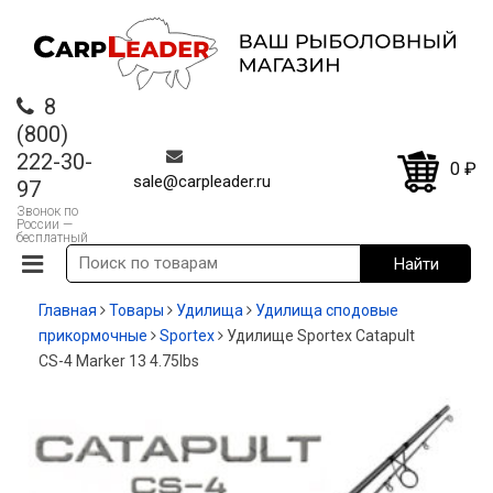
8
(800)
222-30-
0
₽
sale@carpleader.ru
97
Звонок по
России —
бесплатный
Главная
Товары
Удилища
Удилища сподовые
прикормочные
Sportex
Удилище Sportex Catapult
CS-4 Marker 13 4.75lbs
-20%