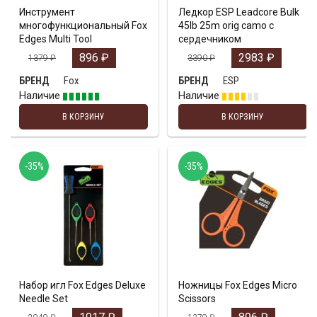
Инструмент
Ледкор ESP Leadcore Bulk
многофункциональный Fox
45lb 25m orig camo с
Edges Multi Tool
сердечником
896
₽
2983
₽
1379
₽
3390
₽
Fox
ESP
БРЕНД
БРЕНД
Наличие
Наличие
В КОРЗИНУ
В КОРЗИНУ
-35%
-35%
Набор игл Fox Edges Deluxe
Ножницы Fox Edges Micro
Needle Set
Scissors