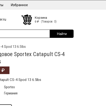
ты
Избранное
Корзина
r.ru
0
₽
(Товаров: 0)
4 Spod 13 6.5lbs
овое Sportex Catapult CS-4
s
0
₽
apult CS-4 Spod 13 6.5lbs
Sportex
Германия