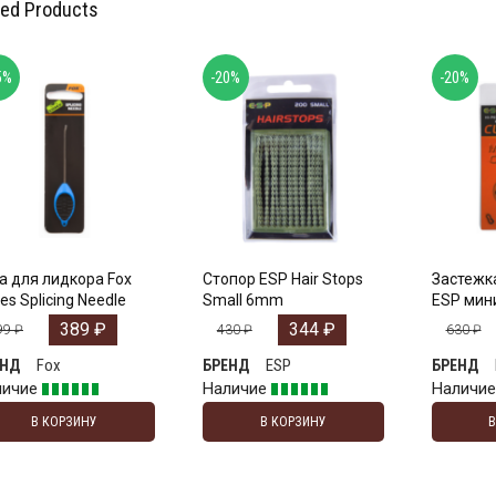
ted Products
5%
-20%
-20%
а для лидкора Fox
Стопор ESP Hair Stops
Застежк
es Splicing Needle
Small 6mm
ESP мини
389
₽
344
₽
99
₽
430
₽
630
₽
Fox
ESP
ЕНД
БРЕНД
БРЕНД
личие
Наличие
Наличи
В КОРЗИНУ
В КОРЗИНУ