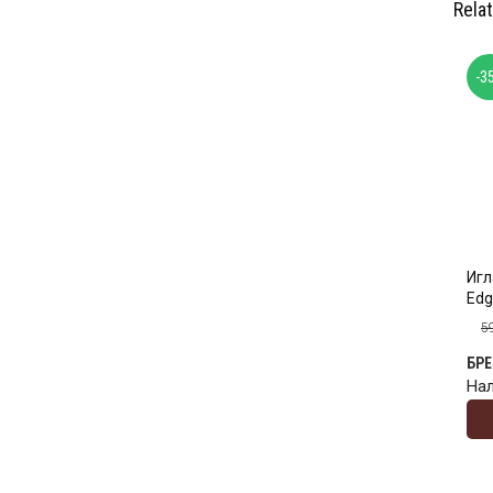
Rela
-3
Игл
Edg
5
БР
На