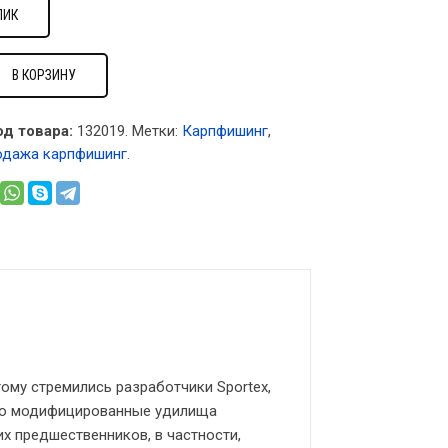
ЛИК
В КОРЗИНУ
од товара:
132019
.
Метки:
Карпфишинг
,
одажа карпфишинг
.
тому стремились разработчики Sportex,
что модифицированные удилища
 предшественников, в частности,