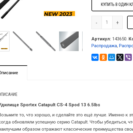
КУПИТЬ В ОДИН К
Артикул:
143650.
К
Распродажа
,
Распр
Описание
ОПИСАНИЕ
Удилище Sportex Catapult CS-4 Spod 13 6.5lbs
Возьмите то, что хорошо, и сделайте это ещё лучше. Именно к э
когда обновляли успешную серию Catapult. Чтобы убедиться, 
наилучшим образом отражают классические преимущества своих