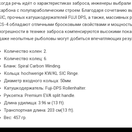
когда речь идёт о характеристиках заброса, инженеры выбрал
карбона с полупараболическим строем. Благодаря сочетанию 
SIC, прочных катушкодержателей FUJI DPS, а также, массивных 
CS-4 обладают отличными бросковыми свойствами и мощность
погрешности в технике заброса компенсируются высокими пок
даже неопытные рыболовы могут добиться впечатляющих резул
Количество колен: 2.
Количество колец: 6.
Бланк: Spiral Carbon Winding.
Кольца: hochwerige KW/KL SIC Ringe.
Диаметр входного кольца: 50мм.
Катушкодержатель: Fuji-DPS Rollenhalter.
Рукоятка: Premium EVA split handle.
Длина удилища: 3.96 м (13 ft).
Транспортная длина: 203 см(13 ft).
Вес: 457 гр.