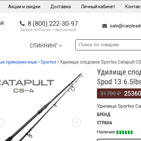
Акции и скидки
Доставка
Личный кабинет
Контак
8 (800) 222-30-97
sale@carpleade
Звонок по России — бесплатный
СПИННИНГ
ые прикормочные
Sportex
Удилище сподовое Sportex Catapult CS-
Удилище спод
%
Spod 13 6.5lb
2536
31700
₽
Удилище Sportex Cat
БРЕНД
СТРАНА
Наличие