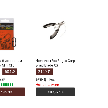
а быстросъем
Ножницы Fox Edges Carp
 Mini Clip
Braid Blade XS
504
₽
2149
₽
ESP
Fox
БРЕНД
е
Нет в наличии
В КОРЗИНУ
УВЕДОМИТЬ