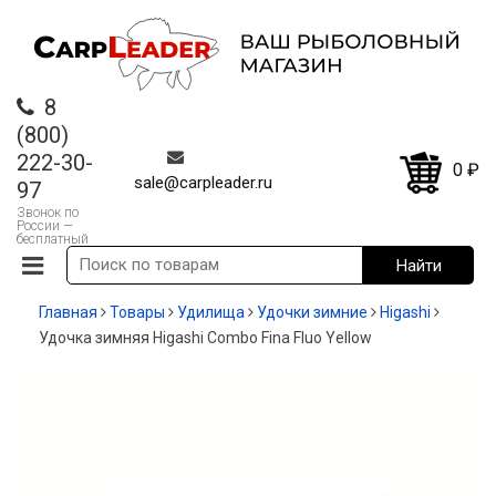
8
(800)
222-30-
0
₽
sale@carpleader.ru
97
Звонок по
России —
бесплатный
Главная
Товары
Удилища
Удочки зимние
Higashi
Удочка зимняя Higashi Combo Fina Fluo Yellow