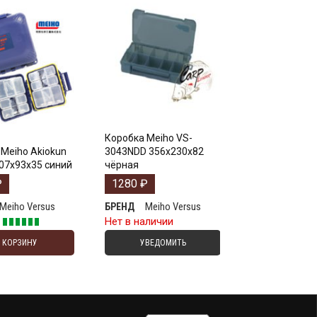
Коробка Meiho VS-
Meiho Akiokun
3043NDD 356х230х82
07x93x35 синий
чёрная
₽
1280
₽
Meiho Versus
Meiho Versus
БРЕНД
е
Нет в наличии
В КОРЗИНУ
УВЕДОМИТЬ