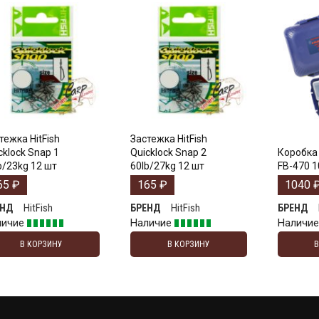
тежка HitFish
Застежка HitFish
cklock Snap 1
Quicklock Snap 2
Коробка 
b/23kg 12 шт
60lb/27kg 12 шт
FB-470 1
65
₽
165
₽
1040
HitFish
HitFish
ЕНД
БРЕНД
БРЕНД
личие
Наличие
Наличи
В КОРЗИНУ
В КОРЗИНУ