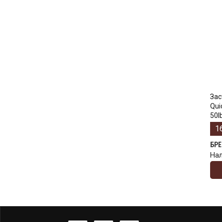
Зас
Qui
50l
1
БР
На