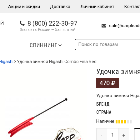
Акции и скидки
Доставка
Личный кабинет
Контак
8 (800) 222-30-97
sale@carpleade
Звонок по России — бесплатный
СПИННИНГ
Higashi
Удочка зимняя Higashi Combo Fina Red
Удочка зимня
470
₽
Удочка зимняя Higa
БРЕНД
СТРАНА
Наличие