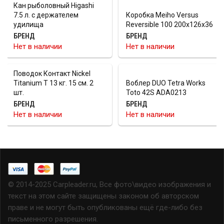
Кан рыболовный Higashi
7.5 л. с держателем
Коробка Meiho Versus
удилища
Reversible 100 200х126х36
БРЕНД
БРЕНД
Нет в наличии
Нет в наличии
Поводок Контакт Nickel
Titanium T 13 кг. 15 см. 2
Воблер DUO Tetra Works
шт.
Toto 42S ADA0213
БРЕНД
БРЕНД
Нет в наличии
Нет в наличии
© 2014-2025 Carpleader.ru, Все фото\видео изображения и
текст на этом сайте защищены законом об авторском
праве и не могут быть опубликованы ещё где-либо без
письменного разрешения.