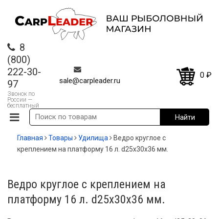
8
(800)
222-30-
0
₽
sale@carpleader.ru
97
Звонок по
России —
бесплатный
Главная
Товары
Удилища
Ведро круглое c
креплением на платформу 16 л. d25х30х36 мм.
Ведро круглое c креплением на
платформу 16 л. d25х30х36 мм.