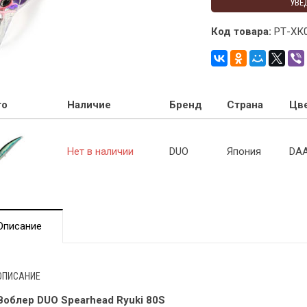
УВЕ
Код товара:
РТ-ХК
то
Наличие
Бренд
Страна
Цв
Нет в наличии
DUO
Япония
DA
Описание
ОПИСАНИЕ
Воблер DUO Spearhead Ryuki 80S