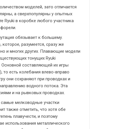
оличеством моделей, зато отличается
лярны, а сверхпопулярны у опытных
е Ryuki в коробке любого участника
 форели.
путация обязывает к большему.
 которое, разумеется, сразу же
 но и многих других. Плавающие модели
существующих тонущих Ryuki
. Основной составляющей их игры
), то есть колебания влево-вправо
гру они сохраняют при проводках и
 направлению водного потока. Эта
иями и на рывковых проводках.
 самые мелководные участки
ит также отметить, что хотя обе
епень плавучести, и поэтому
ае использования металлического