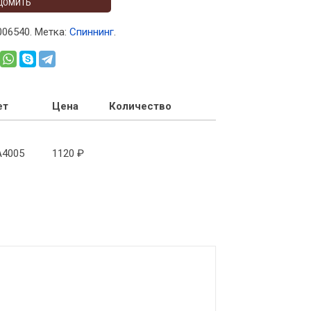
ДОМИТЬ
006540
.
Метка:
Спиннинг
.
ет
Цена
Количество
A4005
1120
₽