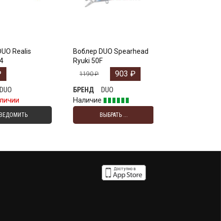
UO Realis
Воблер DUO Spearhead
4
Ryuki 50F
₽
903
₽
1190
₽
DUO
DUO
БРЕНД
аличии
Наличие
ВЕДОМИТЬ
ВЫБРАТЬ ...