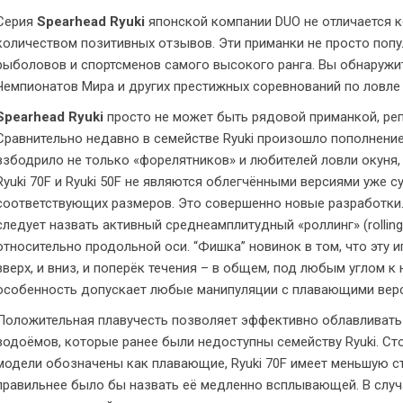
Серия
Spearhead Ryuki
японской компании DUO не отличается к
количеством позитивных отзывов. Эти приманки не просто попу
рыболовов и спортсменов самого высокого ранга. Вы обнаружит
Чемпионатов Мира и других престижных соревнований по ловле
Spearhead Ryuki
просто не может быть рядовой приманкой, ре
Сравнительно недавно в семействе Ryuki произошло пополнение,
взбодрило не только «форелятников» и любителей ловли окуня,
Ryuki 70F и Ryuki 50F не являются облегчёнными версиями уже 
соответствующих размеров. Это совершенно новые разработки
следует назвать активный среднеамплитудный «роллинг» (rolling
относительно продольной оси. “Фишка” новинок в том, что эту и
вверх, и вниз, и поперёк течения – в общем, под любым углом к
особенность допускает любые манипуляции с плавающими верс
Положительная плавучесть позволяет эффективно облавливать
водоёмов, которые ранее были недоступны семейству Ryuki. Сто
модели обозначены как плавающие, Ryuki 70F имеет меньшую ст
правильнее было бы назвать её медленно всплывающей. В случ