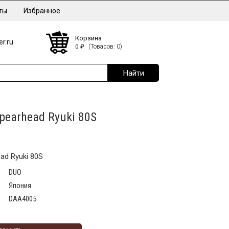
ты
Избранное
Корзина
r.ru
0
₽
(Товаров: 0)
pearhead Ryuki 80S
ad Ryuki 80S
DUO
Япония
DAA4005