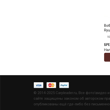
Воб
Ryu
1
БР
На
© 2014-2025 Carpleader.ru, Все фото\видео 
сайте защищены законом об авторском прав
опубликованы ещё где-либо без письменно