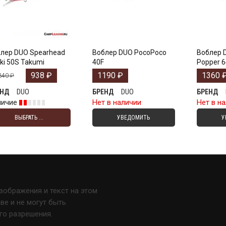
лер DUO Spearhead
Воблер DUO PocoPoco
Воблер D
ki 50S Takumi
40F
Popper 6
938
₽
1190
₽
1360
340
₽
DUO
DUO
ЕНД
БРЕНД
БРЕНД
личие
Нет в наличии
Нет в н
ВЫБРАТЬ ...
УВЕДОМИТЬ
У
изображения и текст на этом
е и не могут быть
го разрешения.