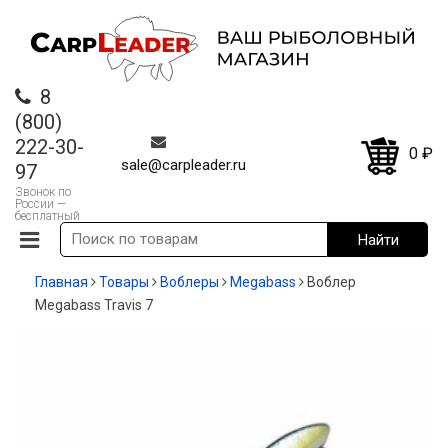
8
(800)
222-30-
0
₽
sale@carpleader.ru
97
Звонок по
России —
бесплатный
Главная
Товары
Воблеры
Megabass
Воблер
Megabass Travis 7