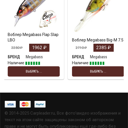
Воблер Megabass Flap Slap
LBO
Воблер Megabass Big-M 7.5
1962
₽
2385
₽
2230
₽
2710
₽
Megabass
Megabass
БРЕНД
БРЕНД
Наличие
Наличие
ВЫБРАТЬ ...
ВЫБРАТЬ ...
© 2014-2025 Carpleader.ru, Все фото\видео изображения и
текст на этом сайте защищены законом об авторском
праве и не могут быть опубликованы ещё где-либо без