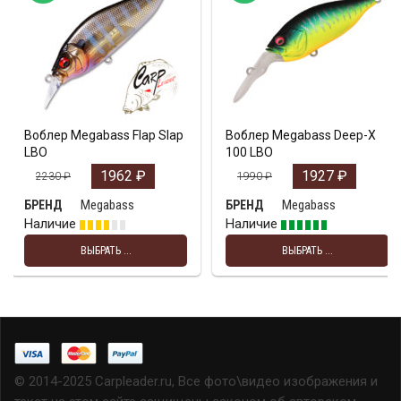
Воблер Megabass Flap Slap
Воблер Megabass Deep-X
LBO
100 LBO
1962
₽
1927
₽
2230
₽
1990
₽
Megabass
Megabass
БРЕНД
БРЕНД
Наличие
Наличие
ВЫБРАТЬ ...
ВЫБРАТЬ ...
© 2014-2025 Carpleader.ru, Все фото\видео изображения и