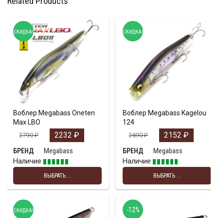
Related Products
СКИДКА!
СКИДКА!
Воблер Megabass Oneten
Воблер Megabass Kagelou
Max LBO
124
2232
₽
2152
₽
2790
₽
2690
₽
Megabass
Megabass
БРЕНД
БРЕНД
Наличие
Наличие
ВЫБРАТЬ ...
ВЫБРАТЬ ...
-12%
СКИДКА!