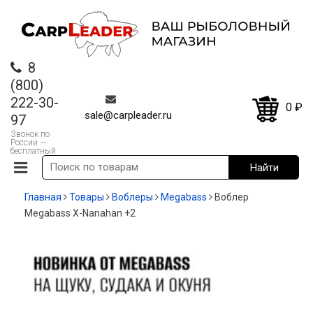
8
(800)
222-30-
0
₽
sale@carpleader.ru
97
Звонок по
России —
бесплатный
Главная
Товары
Воблеры
Megabass
Воблер
Megabass X-Nanahan +2