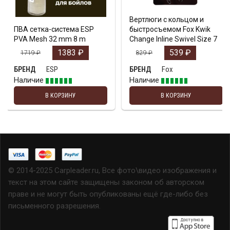
Вертлюги с кольцом и
ПВА сетка-система ESP
быстросъемом Fox Kwik
PVA Mesh 32 mm 8 m
Change Inline Swivel Size 7
1383
₽
539
₽
1719
₽
829
₽
ESP
Fox
БРЕНД
БРЕНД
Наличие
Наличие
В КОРЗИНУ
В КОРЗИНУ
© 2014-2025 Carpleader.ru, Все фото\видео изображения и
текст на этом сайте защищены законом об авторском
праве и не могут быть опубликованы ещё где-либо без
письменного разрешения.