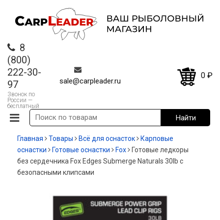
8
(800)
222-30-
0
₽
sale@carpleader.ru
97
Звонок по
России —
бесплатный
Главная
Товары
Всё для оснасток
Карповые
оснастки
Готовые оснастки
Fox
Готовые ледкоры
без сердечника Fox Edges Submerge Naturals 30lb с
безопасными клипсами