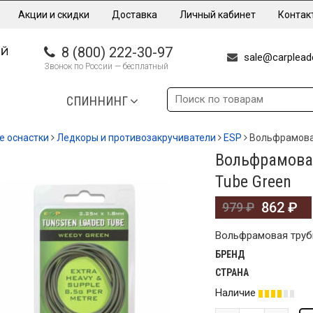
Акции и скидки
Доставка
Личный кабинет
Контак
8 (800) 222-30-97
sale@carpleade
Звонок по России — бесплатный
СПИННИНГ
е оснастки
Ледкоры и противозакручиватели
ESP
Вольфрамовая
Вольфрамовая
%
Tube Green
862
₽
979
₽
Вольфрамовая трубк
БРЕНД
СТРАНА
Наличие