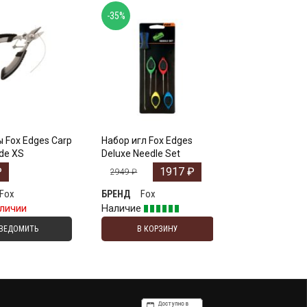
-35%
 Fox Edges Carp
Набор игл Fox Edges
ade XS
Deluxe Needle Set
₽
1917
₽
2949
₽
Fox
Fox
БРЕНД
аличии
Наличие
ВЕДОМИТЬ
В КОРЗИНУ