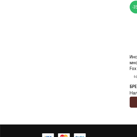
-3
Инс
мн
Fox
1
БР
На