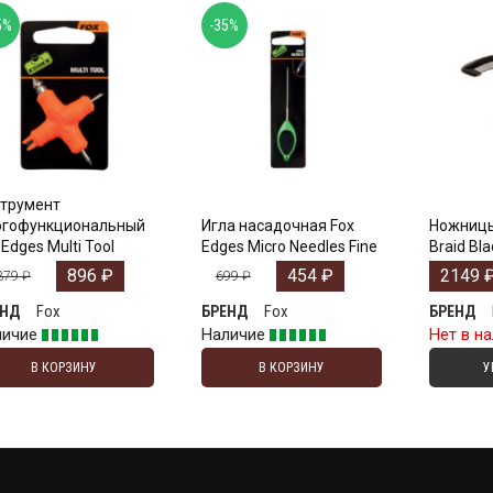
5%
-35%
трумент
огофункциональный
Игла насадочная Fox
Ножницы
 Edges Multi Tool
Edges Micro Needles Fine
Braid Bl
896
₽
454
₽
2149
379
₽
699
₽
Fox
Fox
ЕНД
БРЕНД
БРЕНД
личие
Наличие
Нет в н
В КОРЗИНУ
В КОРЗИНУ
У