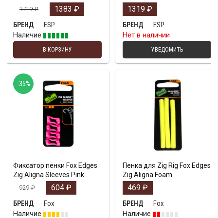
1383
₽
1319
₽
1719
₽
ESP
ESP
БРЕНД
БРЕНД
Наличие
Нет в наличии
В КОРЗИНУ
УВЕДОМИТЬ
-35%
Фиксатор пенки Fox Edges
Пенка для Zig Rig Fox Edges
Zig Aligna Sleeves Pink
Zig Aligna Foam
604
₽
469
₽
929
₽
Fox
Fox
БРЕНД
БРЕНД
Наличие
Наличие