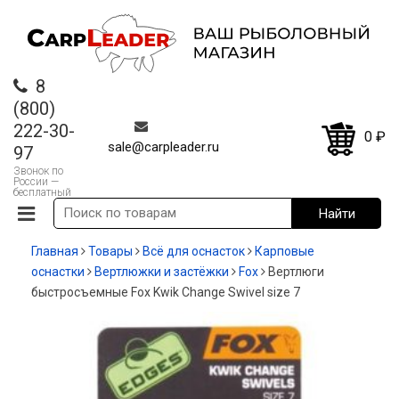
8
(800)
222-30-
0
₽
sale@carpleader.ru
97
Звонок по
России —
бесплатный
Главная
Товары
Всё для оснасток
Карповые
оснастки
Вертлюжки и застёжки
Fox
Вертлюги
быстросъемные Fox Kwik Change Swivel size 7
-35%