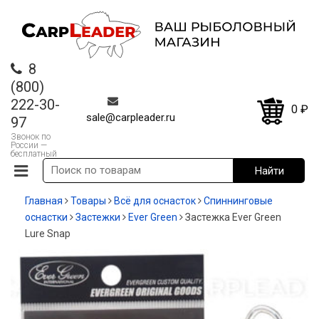
8
(800)
222-30-
0
₽
sale@carpleader.ru
97
Звонок по
России —
бесплатный
Главная
Товары
Всё для оснасток
Спиннинговые
оснастки
Застежки
Ever Green
Застежка Ever Green
Lure Snap